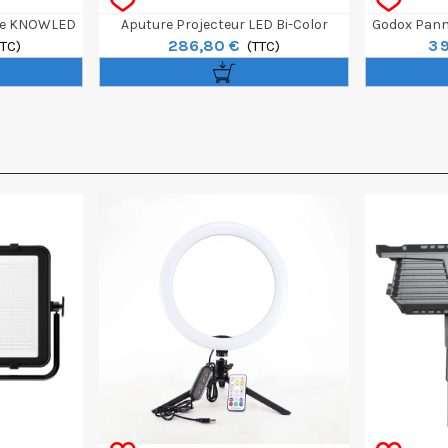
le KNOWLED
Aputure Projecteur LED Bi-Color
Godox Pan
286,80 €
3 
4x8
TTC)
Amaran Halo 200x
(TTC)
AM