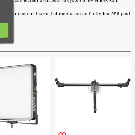
1/4 et le connecteur droit pour le système INFINIBAR Rail.
tateur secteur fourni, l'alimentation de l'Infinibar PB6 peut