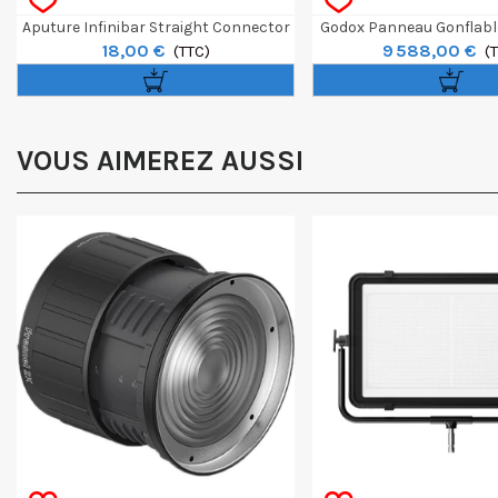
Aputure Infinibar Straight Connector
Godox Panneau Gonflab
18,00 €
9 588,00 €
(TTC)
AM1600R Color 
(
VOUS AIMEREZ AUSSI