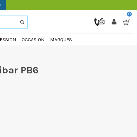
e
0
ESSION
OCCASION
MARQUES
ibar PB6
3