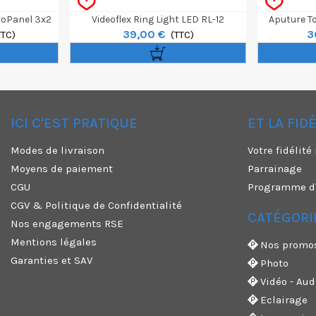
roPanel 3x2
Videoflex Ring Light LED RL-12
Aputure T
39,00 €
3
TTC)
(TTC)
ICI C'EST PRATIQUE
ET LA FID
✕
Modes de livraison
Votre fidélit
Moyens de paiement
Parrainage
CGU
Programme d'a
CGV & Politique de Confidentialité
CATÉGORI
Nos engagements RSE
Mentions légales
Nos promo
Garanties et SAV
Photo
Vidéo - Aud
Eclairage