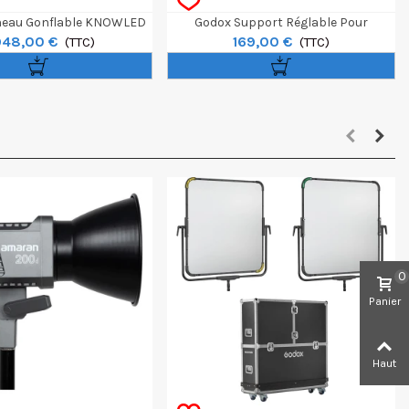
neau Gonflable KNOWLED
Godox Support Réglable Pour
948,00 €
169,00 €
800R 4x4 Color
(TTC)
KNOWLED F800R
(TTC)
0
Panier
Haut