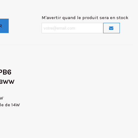
M'avertir quand le produit sera en stock
R
 PB6
RGBWW
WW
le de 14W