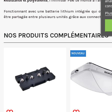
Résistante et polyvalente
, l'Infinibar PB6 se monte à l'aide d
anal
cons
Fonctionnant avec une batterie lithium intégrée qui offre ju
Plus
être partagée entre plusieurs unités grâce aux connecteurs d
NOS PRODUITS COMPLÉMENTAIRES
NOUVEAU