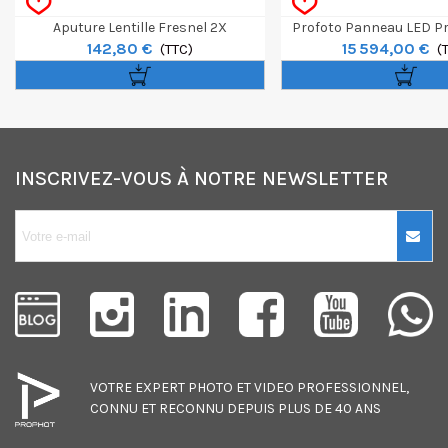
Aputure Lentille Fresnel 2X
Profoto Panneau LED P
142,80 €
15 594,00 €
(TTC)
(
INSCRIVEZ-VOUS À NOTRE NEWSLETTER
10€ OFFERTS sur
votre premier
achat !
Je consens également à recevoir
les offres promotionnelles.
VOTRE EXPERT
PHOTO
ET
VIDEO
PROFESSIONNEL,
Consultez notre politique de
CONNU ET RECONNU DEPUIS PLUS DE 40 ANS
confidentialité.
J'accepte de recevoir des SMS de
la part de la marque.