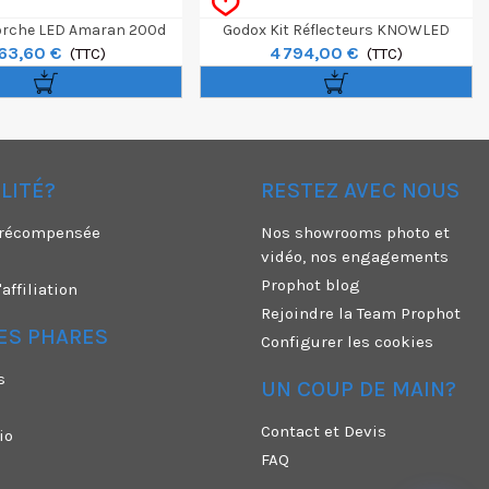
orche LED Amaran 200d
Godox Kit Réflecteurs KNOWLED
63,60 €
4 794,00 €
(TTC)
Liteflow 100 K1
(TTC)
ÉLITÉ?
RESTEZ AVEC NOUS
é récompensée
Nos showrooms photo et
vidéo, nos engagements
Prophot blog
ffiliation
Rejoindre la Team Prophot
ES PHARES
Configurer les cookies
s
UN COUP DE MAIN?
Contact et Devis
io
FAQ