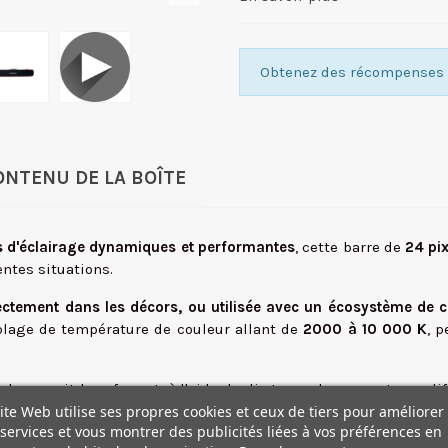
Obtenez des récompenses f
ONTENU DE LA BOÎTE
s d'éclairage dynamiques et performantes
, cette barre de
24 pix
ntes situations.
directement dans les décors, ou utilisée avec un écosystème d
 plage de température de couleur allant de
2000 à 10 000 K
, 
uel que soit leur format, à l'aide de dix types de connecteurs 
ite Web utilise ses propres cookies et ceux de tiers pour améliorer
ou par DMX filaire avec un adaptateur USB-C vers DMX optionnel
services et vous montrer des publicités liées à vos préférences en