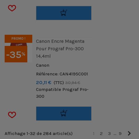
PROMO !
Canon Encre Magenta
Pour Prograf Pro-300
-35
%
14,4ml
Canon
Référence: CAN4195C001
20,11 €
(TTC)
30,94 €
Compatible Prograf Pro-
300
Sui
Affichage 1-32 de 284 article(s)
1
2
3
…
9