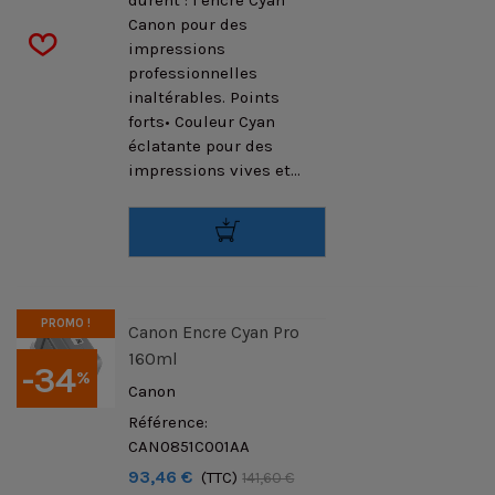
durent : l'encre Cyan
Canon pour des
impressions
professionnelles
inaltérables. Points
forts• Couleur Cyan
éclatante pour des
impressions vives et...
PROMO !
Canon Encre Cyan Pro
160ml
-34
%
Canon
Référence:
CAN0851C001AA
93,46 €
(TTC)
141,60 €