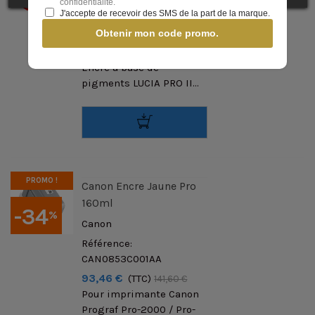
confidentialité.
pérennes. Points
J'accepte de recevoir des SMS de la part de la marque.
forts• Couleur Jaune pour
Obtenir mon code promo.
des impressions
éclatantes et fidèles.•
Encre à base de
pigments LUCIA PRO II...
PROMO !
Canon Encre Jaune Pro
160ml
-34
%
Canon
Référence:
CAN0853C001AA
93,46 €
(TTC)
141,60 €
Pour imprimante Canon
Prograf Pro-2000 / Pro-