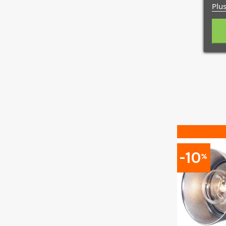
Plus
-10
%