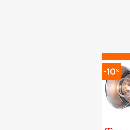
-10
%