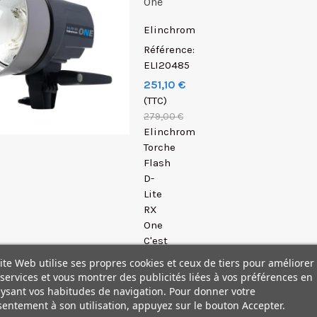
One
Elinchrom
Référence:
ELI20485
251,10 €
(TTC)
279,00 €
Elinchrom
Torche
Flash
D-
Lite
RX
One
C'est
le
ite Web utilise ses propres cookies et ceux de tiers pour améliorer
modèle
services et vous montrer des publicités liées à vos préférences en
le
ysant vos habitudes de navigation. Pour donner votre
plus
entement à son utilisation, appuyez sur le bouton Accepter.