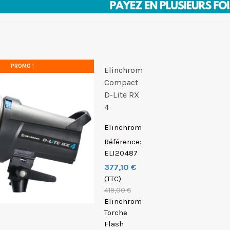
PROMO !
Elinchrom
Compact
D-Lite RX
4
Elinchrom
Référence:
ELI20487
377,10 €
(TTC)
419,00 €
Elinchrom
Torche
Flash