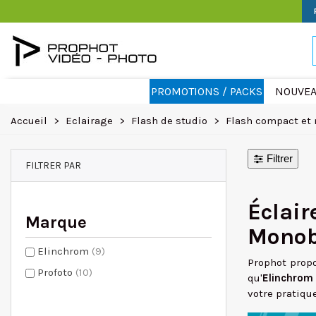
PROMOTIONS / PACKS
NOUVEA
Accueil
>
Eclairage
>
Flash de studio
>
Flash compact et
Filtrer
FILTRER PAR
Éclai
Marque
Monob
Elinchrom
(9)
Prophot prop
Profoto
(10)
qu'
Elinchrom
votre pratiqu