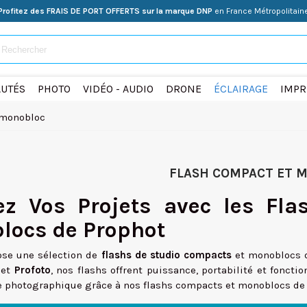
Profitez des FRAIS DE PORT OFFERTS sur la marque DNP
en France Métropolitain
UTÉS
PHOTO
VIDÉO - AUDIO
DRONE
ÉCLAIRAGE
IMPR
 monobloc
FLASH COMPACT ET 
rez Vos Projets avec les Fl
locs de Prophot
ose une sélection de
flashs de studio compacts
et monoblocs d
et
Profoto
, nos flashs offrent puissance, portabilité et fonct
e photographique grâce à nos flashs compacts et monoblocs de 