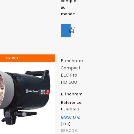
complet
au
monde.
PROMO !
Elinchrom
Compact
ELC Pro
HD 500
Elinchrom
Référence:
ELI20613
899,10 €
(TTC)
999,00 €