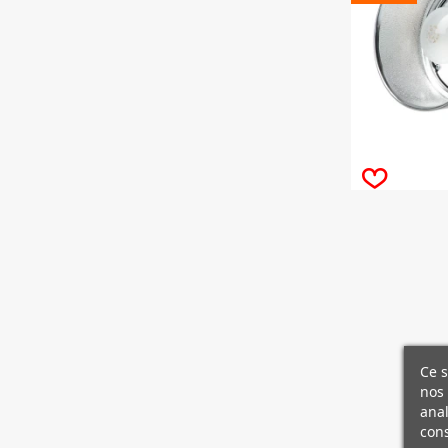
Ce s
nos 
anal
cons