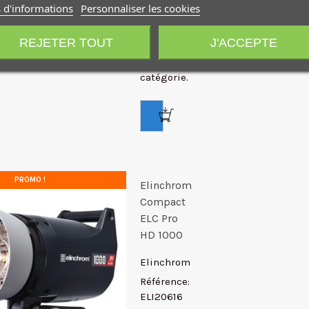
léger
 d'informations
Personnaliser les cookies
et
compact
REJETER TOUT
J'ACCEPTE
de
sa
catégorie.
PROMO !
Elinchrom
Compact
ELC Pro
HD 1000
Elinchrom
Référence:
ELI20616