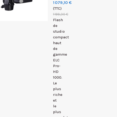
1 079,10 €
(TTC)
1 199,00 €
Flash
de
studio
compact
haut
de
gamme
ELC
Pro-
HD
1000.
Le
plus
riche
et
le
plus