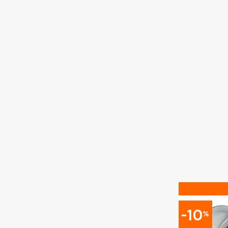
-10
%