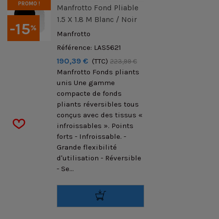
PROMO !
Manfrotto Fond Pliable
1.5 X 1.8 M Blanc / Noir
-15
%
Manfrotto
Référence: LAS5621
190,39 €
(TTC)
223,99 €
Manfrotto Fonds pliants
unis Une gamme
compacte de fonds
pliants réversibles tous
conçus avec des tissus «
infroissables ». Points
forts - Infroissable. -
Grande flexibilité
d'utilisation - Réversible
- Se...