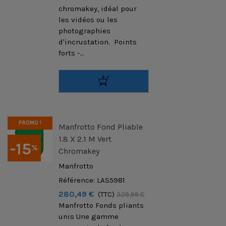
chromakey, idéal pour
les vidéos ou les
photographies
d'incrustation. Points
forts -...
PROMO !
Manfrotto Fond Pliable
1.8 X 2.1 M Vert
-15
%
Chromakey
Manfrotto
Référence: LAS5981
280,49 €
(TTC)
329,99 €
Manfrotto Fonds pliants
unis Une gamme