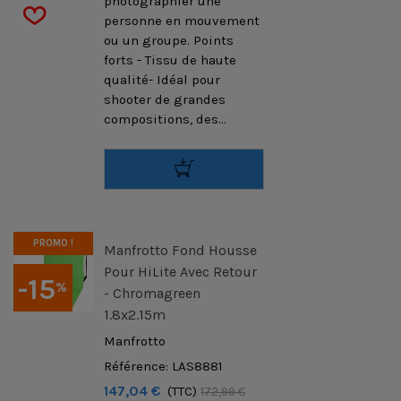
photographier une
personne en mouvement
ou un groupe. Points
forts - Tissu de haute
qualité- Idéal pour
shooter de grandes
compositions, des...
PROMO !
Manfrotto Fond Housse
Pour HiLite Avec Retour
-15
%
- Chromagreen
1.8x2.15m
Manfrotto
Référence: LAS8881
147,04 €
(TTC)
172,99 €