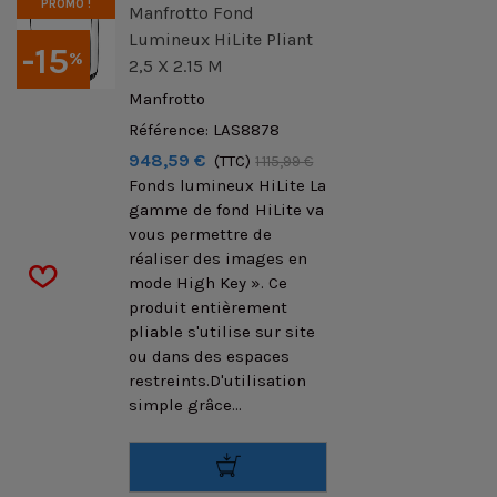
PROMO !
Manfrotto Fond
Lumineux HiLite Pliant
-15
%
2,5 X 2.15 M
Manfrotto
Référence: LAS8878
948,59 €
(TTC)
1 115,99 €
Fonds lumineux HiLite La
gamme de fond HiLite va
vous permettre de
réaliser des images en
mode High Key ». Ce
produit entièrement
pliable s'utilise sur site
ou dans des espaces
restreints.D'utilisation
simple grâce...