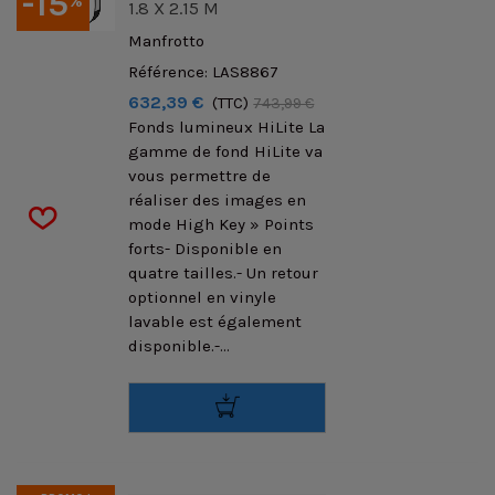
-15
%
1.8 X 2.15 M
Manfrotto
Référence: LAS8867
632,39 €
(TTC)
743,99 €
Fonds lumineux HiLite La
gamme de fond HiLite va
vous permettre de
réaliser des images en
mode High Key » Points
forts- Disponible en
quatre tailles.- Un retour
optionnel en vinyle
lavable est également
disponible.-...