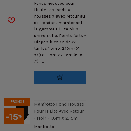
Fonds housses pour
HiLite Les fonds «
housses » avec retour au
sol rendent maintenant
la gamme HiLite plus
universelle. Points forts -
Disponibles en deux
tailles 1.5m x 2.15m (5'
x7') et 1.8m x 2.15m (6' x
7'). -...
PROMO !
Manfrotto Fond Housse
Pour HiLite Avec Retour
-15
%
- Noir - 1.8m X 2.15m
Manfrotto