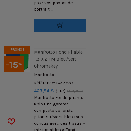
pour vos photos de
portrait....
PROMO !
Manfrotto Fond Pliable
1.8 X 2.1 M Bleu/Vert
-15
%
Chromakey
Manfrotto
Référence: LAS5987
427,54 €
(TTC)
502,99 €
Manfrotto Fonds pliants
unis Une gamme
compacte de fonds
pliants réversibles tous
conçus avec des tissus «
infroissables ».Fond