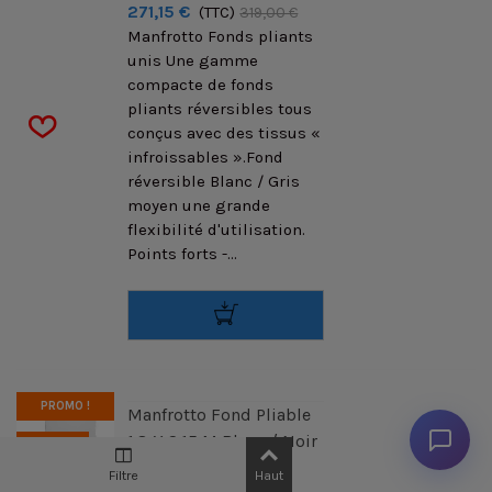
271,15 €
(TTC)
319,00 €
Manfrotto Fonds pliants
unis Une gamme
compacte de fonds
pliants réversibles tous
conçus avec des tissus «
infroissables ».Fond
réversible Blanc / Gris
moyen une grande
flexibilité d'utilisation.
Points forts -...
PROMO !
Manfrotto Fond Pliable
1.8 X 2.15 M Blanc / Noir
-15
%
Avec Retour
Filtre
Haut