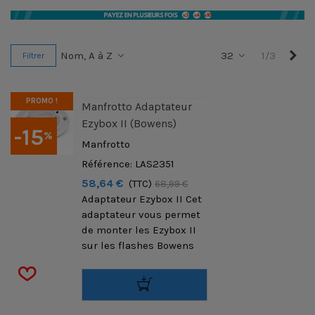
Sui
Nom, A à Z
32
1/3
Filtrer
PROMO !
Manfrotto Adaptateur
Ezybox II (Bowens)
-15
%
Manfrotto
Référence: LAS2351
58,64 €
(TTC)
68,99 €
Adaptateur Ezybox II Cet
adaptateur vous permet
de monter les Ezybox II
sur les flashes Bowens