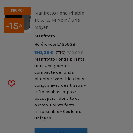
PROMO !
Manfrotto Fond Pliable
1.5 X 1.8 M Noir / Gris
-15
%
Moyen
Manfrotto
Référence: LAS56GB
190,39 €
(TTC)
223,99 €
Manfrotto Fonds pliants
unis Une gamme
compacte de fonds
pliants réversibles tous
conçus avec des tissus «
infroissables » pour
passeport, identité et
autres. Points forts-
Infroissable.- Couleurs
uniques.-...