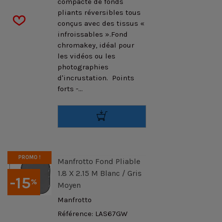
compacte de fonds
pliants réversibles tous
conçus avec des tissus «
infroissables ».Fond
chromakey, idéal pour
les vidéos ou les
photographies
d'incrustation. Points
forts -...
PROMO !
Manfrotto Fond Pliable
1.8 X 2.15 M Blanc / Gris
-15
%
Moyen
Manfrotto
Référence: LAS67GW