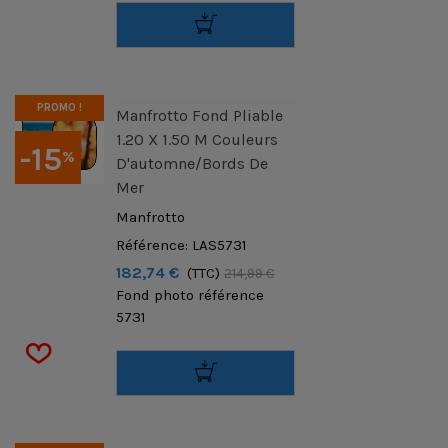
PROMO !
Manfrotto Fond Pliable
1.20 X 1.50 M Couleurs
-15
%
D'automne/Bords De
Mer
Manfrotto
Référence: LAS5731
182,74 €
(TTC)
214,99 €
Fond photo référence
5731