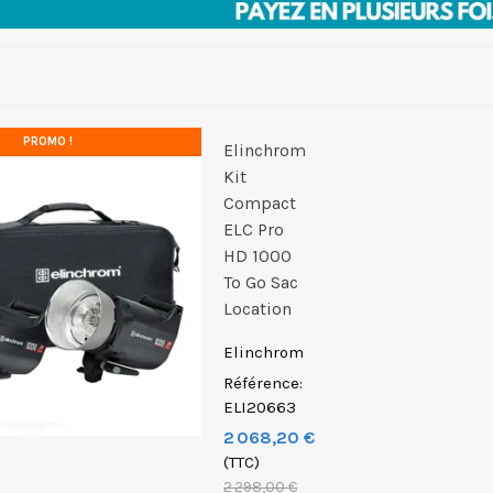
PROMO !
Elinchrom
Kit
Compact
ELC Pro
HD 1000
To Go Sac
Location
Elinchrom
Référence:
ELI20663
2 068,20 €
(TTC)
2 298,00 €