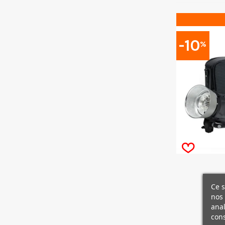
-10
%
Ce s
nos 
anal
cons