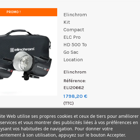
PROMO !
Elinchrom
Kit
Compact
ELC Pro
HD 500 To
Go Sac
Location
Elinchrom
Référence:
ELI20662
1 798,20 €
(TTC)
1 998,00 €
ite Web utilise ses propres cookies et ceux de tiers pour améliorer
Elinchrom
services et vous montrer des publicités liées à vos préférences en
Kit
ysant vos habitudes de navigation. Pour donner votre
Compact
entement à son utilisation, appuyez sur le bouton Accepter.
ELC