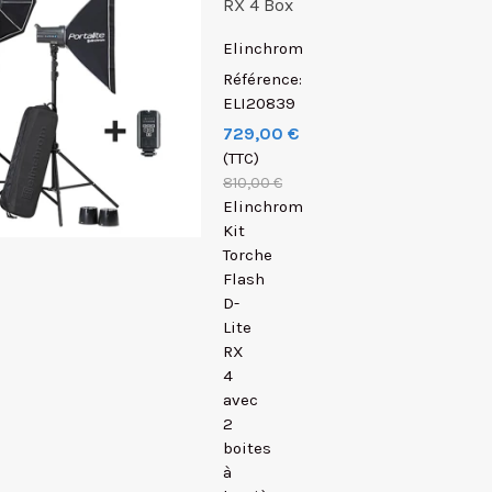
RX 4 Box
Elinchrom
Référence:
ELI20839
729,00 €
(TTC)
810,00 €
Elinchrom
Kit
Torche
Flash
D-
Lite
RX
4
avec
2
boites
à