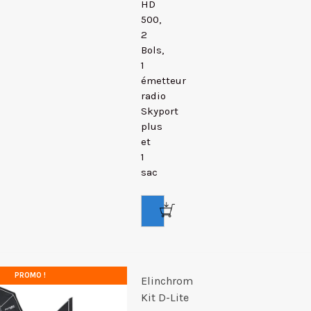
HD
500,
2
Bols,
1
émetteur
radio
Skyport
plus
et
1
sac
PROMO !
Elinchrom
Kit D-Lite