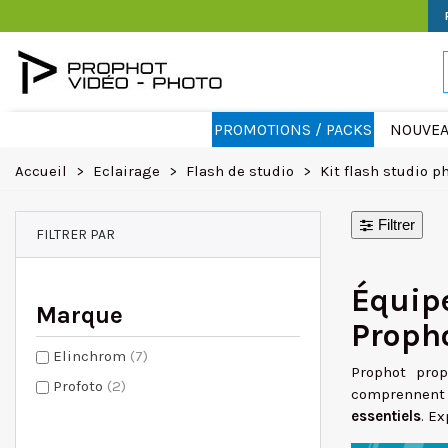
PROMOTIONS / PACKS
NOUVEA
Accueil
>
Eclairage
>
Flash de studio
>
Kit flash studio p
Filtrer
FILTRER PAR
Équip
Marque
Proph
Elinchrom
(7)
Prophot pro
Profoto
(2)
comprennent l
essentiels
. Ex