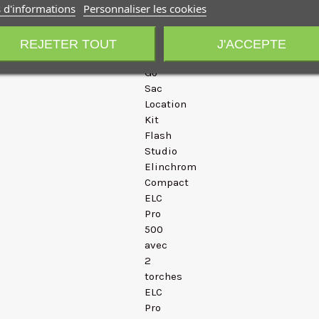
 d'informations
Personnaliser les cookies
Pro
HD
500
REJETER TOUT
J'ACCEPTE
To
Go
Sac
Location
Kit
Flash
Studio
Elinchrom
Compact
ELC
Pro
500
avec
2
torches
ELC
Pro