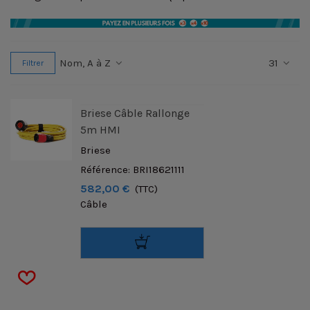
Nom, A à Z
31
Filtrer
Briese Câble Rallonge
5m HMI
Briese
Référence: BRI18621111
582,00 €
(TTC)
Câble