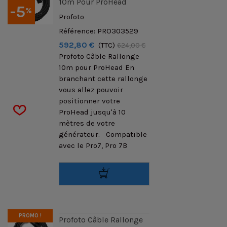
10m Pour ProHead
-5
%
Profoto
Référence: PRO303529
592,80 €
(TTC)
624,00 €
Profoto Câble Rallonge
10m pour ProHead En
branchant cette rallonge
vous allez pouvoir
positionner votre
ProHead jusqu'à 10
mètres de votre
générateur. Compatible
avec le Pro7, Pro 7B
PROMO !
Profoto Câble Rallonge