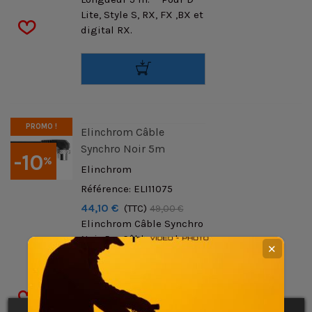
Lite, Style S, RX, FX ,BX et
digital RX.
PROMO !
Elinchrom Câble
Synchro Noir 5m
-10
%
Elinchrom
Référence: ELI11075
44,10 €
(TTC)
49,00 €
Elinchrom Câble Synchro
Noir 5m Câble synchro
✕
standard. Appareil (PC)
&gt; prise amphénol.
Sauf D-Lite, Style FX et
BX.