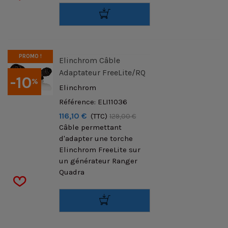
PROMO !
Elinchrom Câble
Adaptateur FreeLite/RQ
-10
%
Elinchrom
Référence: ELI11036
116,10 €
(TTC)
129,00 €
Câble permettant
d'adapter une torche
Elinchrom FreeLite sur
un générateur Ranger
Quadra