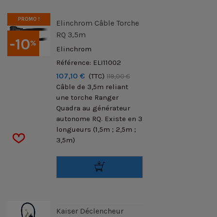
PROMO !
Elinchrom Câble Torche
RQ 3,5m
-10
%
Elinchrom
Référence: ELI11002
107,10 €
(TTC)
119,00 €
Câble de 3,5m reliant
une torche Ranger
Quadra au générateur
autonome RQ. Existe en 3
longueurs (1,5m ; 2,5m ;
3,5m)
Kaiser Déclencheur