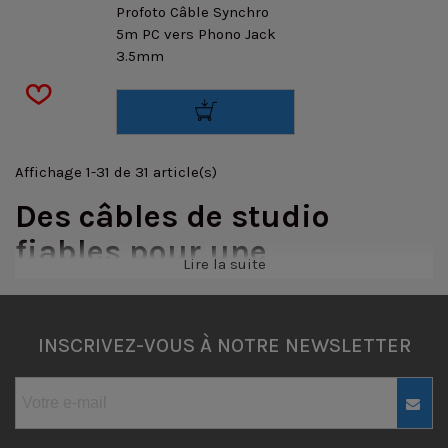
Profoto Câble Synchro
5m PC vers Phono Jack
3.5mm
Affichage 1-31 de 31 article(s)
Des câbles de studio
fiables pour une
Lire la suite
connectivité optimale
Chez
Prophot
, nous comprenons l'importance d'un
câble de
INSCRIVEZ-VOUS À NOTRE NEWSLETTER
studio fiable
et de haute qualité pour assurer une
connectivité optimale entre vos flashs, éclairages et
autres équipements dans le monde exigeant de la
photographie et de la vidéographie professionnelle. C'est
pourquoi nous proposons une gamme complète de câbles