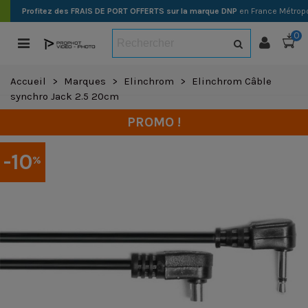
Profitez des FRAIS DE PORT OFFERTS sur la marque DNP
en France Métropo
0
Accueil
>
Marques
>
Elinchrom
>
Elinchrom Câble
synchro Jack 2.5 20cm
PROMO !
-10
%