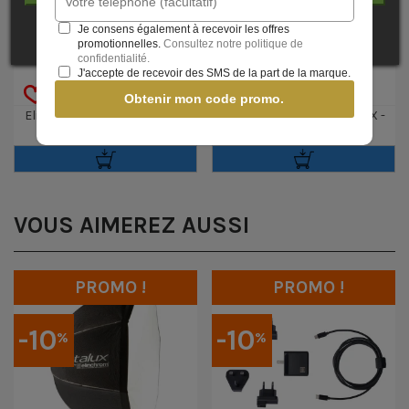
Je consens également à recevoir les offres
promotionnelles.
Consultez notre politique de
confidentialité.
J'accepte de recevoir des SMS de la part de la marque.
Obtenir mon code promo.
Elinchrom Emetteur Pro X -
Elinchrom Emetteur Pro X -
300,00 €
330,00 €
Fujifilm
(TTC)
Sony
(TTC)
VOUS AIMEREZ AUSSI
PROMO !
PROMO !
-10
-10
%
%