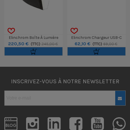
Elinchrom Boîte À Lumière
Elinchrom Chargeur USB-C
220,50 €
62,10 €
Rotalux Octabox Deep 70cm
(TTC)
65W 1,8 M ONE
(TTC)
245,00 €
69,00 €
INSCRIVEZ-VOUS À NOTRE NEWSLETTER