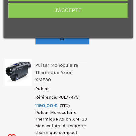
forts - Utilisation de jour
comme de nuit - Capteur
J'ACCEPTE
Lynred - Objectif 35 mm
f/1.0...
Je consens également à recevoir les offres
promotionnelles.
Consultez notre politique de
confidentialité.
J'accepte de recevoir des SMS de la part de la marque.
Pulsar Monoculaire
Thermique Axion
XMF30
Pulsar
Référence: PUL77473
1 190,00 €
(TTC)
Pulsar Monoculaire
Thermique Axion XMF30
Monoculaire à imagerie
thermique compact,