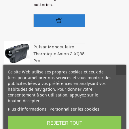
batteries...
Pulsar Monoculaire
Thermique Axion 2 XQ35
Pro
Pulsar
Ce site Web utilise ses propres cookies et ceux de
Référence: PUL77501
tiers pour améliorer nos services et vous montrer des
publicités liées à vos préférences en analysant vos
1 790,00 €
(TTC)
habitudes de navigation. Pour donner votre
Pulsar Monoculaire
consentement à son utilisation, appuyez sur le
Thermique Axion 2 XQ35
bouton Accepter.
Pro Caméra à imagerie
Plus d'informations
Personnaliser les cookies
thermique avec distance
de détection pouvant
REJETER TOUT
atteindre 1300 m. Points