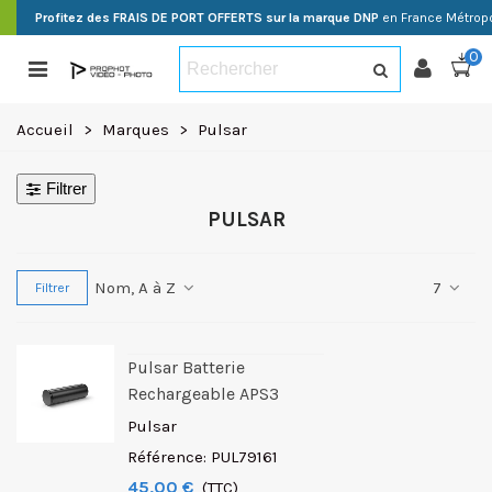
Profitez des FRAIS DE PORT OFFERTS sur la marque DNP
en France Métropo
0
Accueil
>
Marques
>
Pulsar
Filtrer
PULSAR
Nom, A à Z
7
Filtrer
Pulsar Batterie
Rechargeable APS3
Pulsar
Référence: PUL79161
45,00 €
(TTC)