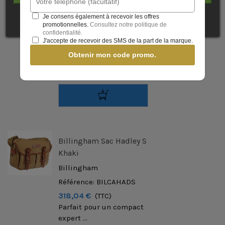
photographes. De taille
moyenne il vous
Je consens également à recevoir les offres
permettra de transporter
promotionnelles.
Consultez notre politique de
confidentialité.
en toute sécurité
J'accepte de recevoir des SMS de la part de la marque.
l'essentiel de votre
Obtenir mon code promo.
matériel photo. L'insert
amovible contiendra...
Billingham Sac Hadley S
Khaki
Billingham
Référence: BILCAHADS
318,04 €
(TTC)
Parfait pour un compact
expert ...