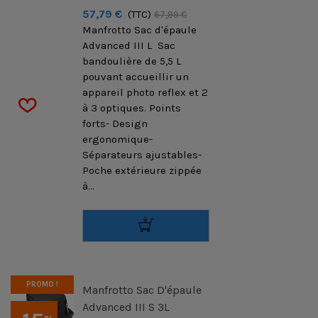
57,79 €
(TTC)
67,99 €
Manfrotto Sac d'épaule
Advanced III L Sac
bandoulière de 5,5 L
pouvant accueillir un
appareil photo reflex et 2
à 3 optiques. Points
forts- Design
ergonomique-
Séparateurs ajustables-
Poche extérieure zippée
à...
PROMO !
Manfrotto Sac D'épaule
Advanced III S 3L