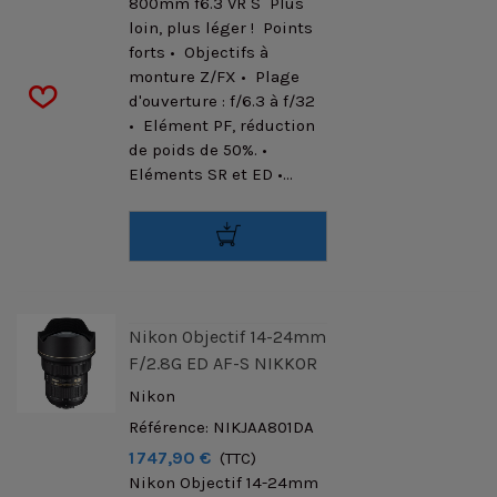
800mm f6.3 VR S Plus
loin, plus léger ! Points
forts • Objectifs à
monture Z/FX • Plage
d'ouverture : f/6.3 à f/32
• Elément PF, réduction
de poids de 50%. •
Eléments SR et ED •...
Nikon Objectif 14-24mm
F/2.8G ED AF-S NIKKOR
Nikon
Référence: NIKJAA801DA
1 747,90 €
(TTC)
Nikon Objectif 14-24mm