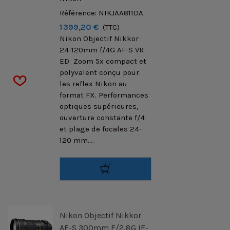
Référence: NIKJAA811DA
1 399,20 €
(TTC)
Nikon Objectif Nikkor
24-120mm f/4G AF-S VR
ED Zoom 5x compact et
polyvalent conçu pour
les reflex Nikon au
format FX. Performances
optiques supérieures,
ouverture constante f/4
et plage de focales 24-
120 mm....
Nikon Objectif Nikkor
AF-S 300mm F/2,8G IF-