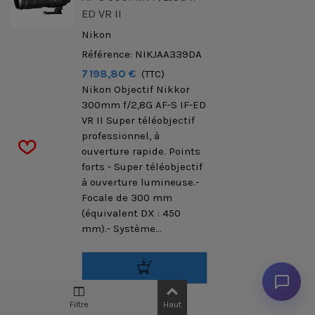
ED VR II
Nikon
Référence: NIKJAA339DA
7 198,80 €
(TTC)
Nikon Objectif Nikkor
300mm f/2,8G AF-S IF-ED
VR II Super téléobjectif
professionnel, à
ouverture rapide. Points
forts - Super téléobjectif
à ouverture lumineuse.-
Focale de 300 mm
(équivalent DX : 450
mm).- Système...
Filtre
Haut