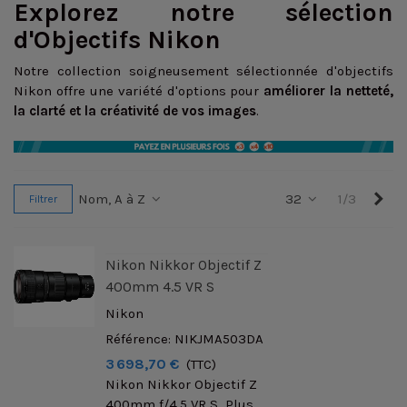
Explorez notre sélection
d'Objectifs Nikon
Notre collection soigneusement sélectionnée d'objectifs
Nikon offre une variété d'options pour
améliorer la netteté,
la clarté et la créativité de vos images
.
Sui
Nom, A à Z
32
1/3
Filtrer
Nikon Nikkor Objectif Z
400mm 4.5 VR S
Nikon
Référence: NIKJMA503DA
3 698,70 €
(TTC)
Nikon Nikkor Objectif Z
400mm f/4.5 VR S Plus