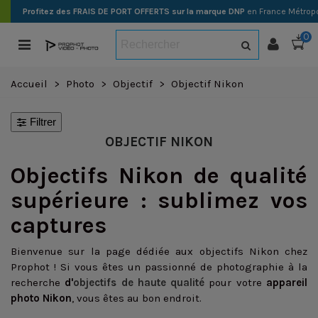
Profitez des FRAIS DE PORT OFFERTS sur la marque DNP
en France Métropo
0
Accueil
>
Photo
>
Objectif
>
Objectif Nikon
Filtrer
OBJECTIF NIKON
Objectifs Nikon de qualité
supérieure : sublimez vos
captures
Bienvenue sur la page dédiée aux objectifs Nikon chez
Prophot ! Si vous êtes un passionné de photographie à la
recherche
d'
objectifs de haute qualité
pour votre
appareil
photo Nikon
, vous êtes au bon endroit.