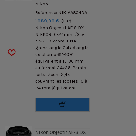
Nikon
Référence: NIKJAA804DA
1 089,90 €
(TTC)
Nikon Objectif AF-S DX
NIKKOR 10-24mm f/3.5-
4.5G ED Zoom ultra
grand-angle 2,4x à angle
de champ 61°-109°,
équivalent à 15-36 mm
au format 24x36. Points
forts• Zoom 2,4x
couvrant les focales 10 à
24 mm (équivalent...
Nikon Objectif AF-S DX