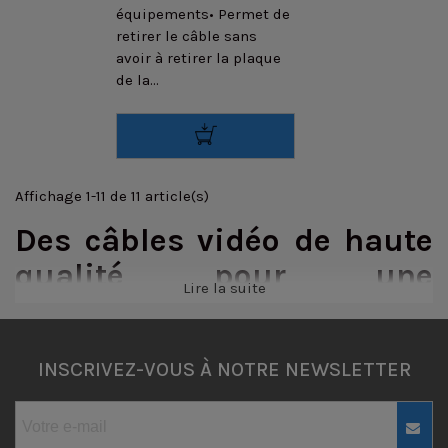
équipements• Permet de
retirer le câble sans
avoir à retirer la plaque
de la...
Affichage 1-11 de 11 article(s)
Des câbles vidéo de haute
qualité pour une
Lire la suite
connexion fiable
Les
câbles vidéo
sont des éléments essentiels pour les
INSCRIVEZ-VOUS À NOTRE NEWSLETTER
professionnels de la vidéo, assurant une connexion fiable
et de haute qualité entre différents équipements vidéo.
Chez Prophot, nous proposons une large gamme de câbles
vidéo adaptés aux besoins des clients professionnels.