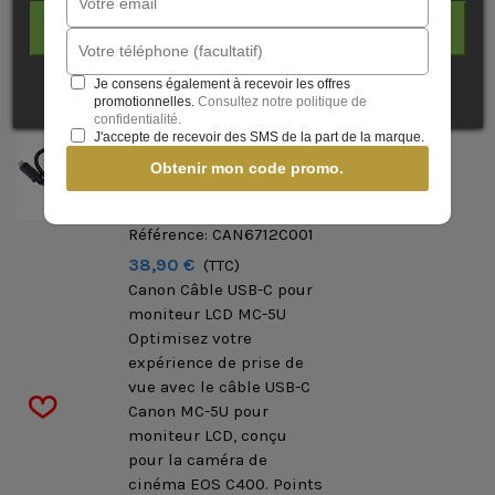
J'ACCEPTE
Je consens également à recevoir les offres
promotionnelles.
Consultez notre politique de
confidentialité.
J'accepte de recevoir des SMS de la part de la marque.
Canon Câble USB-C Pour
Obtenir mon code promo.
Moniteur LCD MC-5U
Canon
Référence: CAN6712C001
38,90 €
(TTC)
Canon Câble USB-C pour
moniteur LCD MC-5U
Optimisez votre
expérience de prise de
vue avec le câble USB-C
Canon MC-5U pour
moniteur LCD, conçu
pour la caméra de
cinéma EOS C400. Points