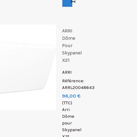
ARRI
Dôme
Pour
Skypanel
X21
ARRI
Référence:
ARRL20048643
96,00 €
(TTC)
Arri
Dôme
pour
Skypanel
X21