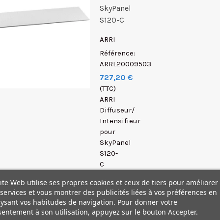
SkyPanel
S120-C
ARRI
Référence:
ARRL20009503
727,20 €
(TTC)
ARRI
Diffuseur/
Intensifieur
pour
SkyPanel
S120-
C
Pour
ite Web utilise ses propres cookies et ceux de tiers pour améliorer
un
services et vous montrer des publicités liées à vos préférences en
éclairage
ysant vos habitudes de navigation. Pour donner votre
professionnel
entement à son utilisation, appuyez sur le bouton Accepter.
Points