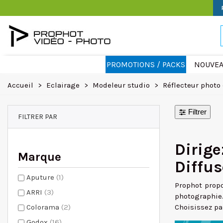
PROMOTIONS / PACKS
NOUVEA
Accueil
>
Eclairage
>
Modeleur studio
>
Réflecteur photo 
Filtrer
FILTRER PAR
Dirig
Marque
Diffus
Aputure
(1)
Prophot propo
ARRI
(3)
photographie.
Colorama
(2)
Choisissez pa
Godox
(16)