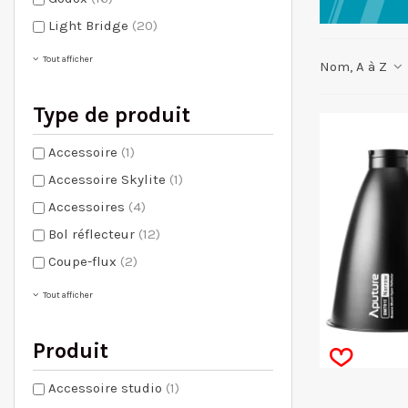
Light Bridge
(20)
Tout afficher
Nom, A à Z
Type de produit
Accessoire
(1)
Accessoire Skylite
(1)
Accessoires
(4)
Bol réflecteur
(12)
Coupe-flux
(2)
Tout afficher
Produit
Accessoire studio
(1)