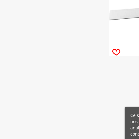
Ce s
nos 
anal
cons