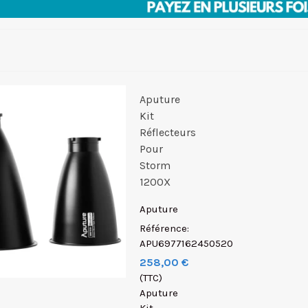
Aputure
Kit
Réflecteurs
Pour
Storm
1200X
Aputure
Référence:
APU6977162450520
258,00 €
(TTC)
Aputure