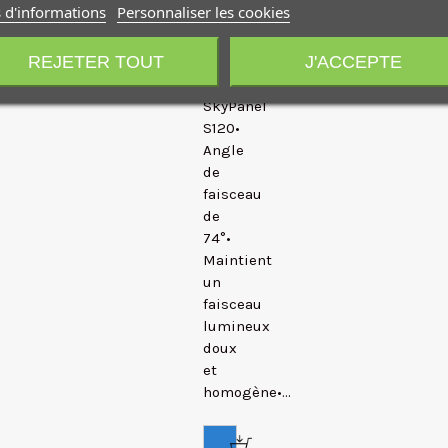
 d'informations
Personnaliser les cookies
forts•
Compatible
REJETER TOUT
J'ACCEPTE
avec
le
SkyPanel
S120•
Angle
de
faisceau
de
74°•
Maintient
un
faisceau
lumineux
doux
et
homogène•...