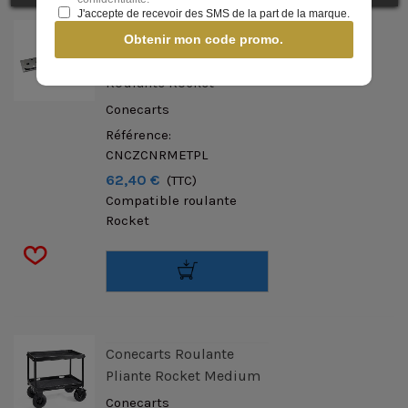
J'accepte de recevoir des SMS de la part de la marque.
Conecarts Plaque
Obtenir mon code promo.
Filetée 1/4-3/8 Pour
Roulante Rocket
Conecarts
Référence:
CNCZCNRMETPL
62,40 €
(TTC)
Compatible roulante
Rocket
Conecarts Roulante
Pliante Rocket Medium
Conecarts