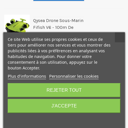
Qysea Drone Sous-Marin
Fifish V6 - 100m De
Câble
Ce site Web utilise ses propres cookies et ceux de
Qysea
tiers pour améliorer nos services et vous montrer des
publicités liées à vos préférences en analysant vos
Référence: QYSFIFISHV6
habitudes de navigation. Pour donner votre
1 898,00 €
(TTC)
consentement à son utilisation, appuyez sur le
Pour découvrir les fonds
bouton Accepter.
sous-marins
Plus d'informations
Personnaliser les cookies
REJETER TOUT
J'ACCEPTE
Qysea Drone Sous-Marin
Fifish V6S - 100m De
Je consens également à recevoir les offres
promotionnelles.
Consultez notre politique de
Câble