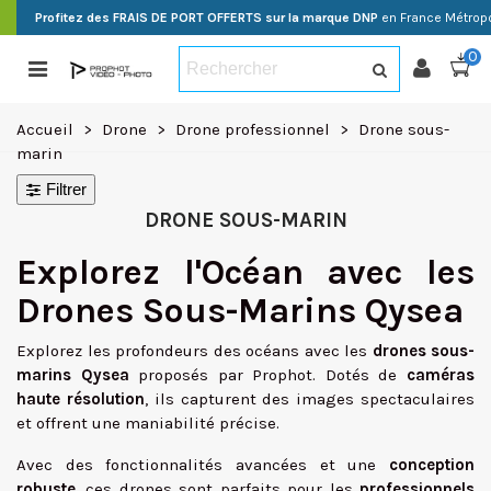
Profitez des FRAIS DE PORT OFFERTS sur la marque DNP
en France Métropo
0
Accueil
>
Drone
>
Drone professionnel
>
Drone sous-
marin
Filtrer
DRONE SOUS-MARIN
Explorez l'Océan avec les
Drones Sous-Marins Qysea
Explorez les profondeurs des océans avec les
drones sous-
marins Qysea
proposés par Prophot. Dotés de
caméras
haute résolution
, ils capturent des images spectaculaires
et offrent une maniabilité précise.
Avec des fonctionnalités avancées et une
conception
robuste
, ces drones sont parfaits pour les
professionnels