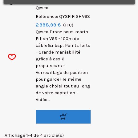
confidentialité.
J'accepte de recevoir des SMS de la part de la marque.
Qysea
Référence: QYSFIFISHV6S
2 998,99 €
(TTC)
Qysea Drone sous-marin
Fifish V6S - 100m de
câble&nbsp; Points forts
- Grande maniabilité
grâce à ces 6
propulseurs -
Verrouillage de position
pour garder le même
angle choisi tout au long
de votre captation -
Vidéo...
Affichage 1-4 de 4 article(s)