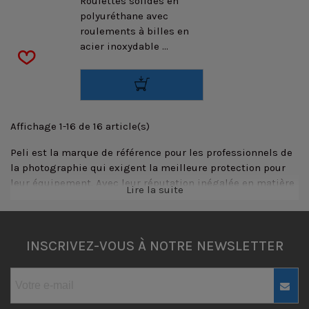
Roulettes solides en
polyuréthane avec
roulements à billes en
acier inoxydable ...
Affichage 1-16 de 16 article(s)
Peli est la marque de référence pour les professionnels de
la photographie qui exigent la meilleure protection pour
leur équipement. Avec leur réputation inégalée en matière
Lire la suite
de qualité et de durabilité, les valises Peli offrent une
solution fiable et robuste pour transporter et protéger
votre matériel photo, même dans les conditions les plus
extrêmes. Les valises Peli sont étanches, antichocs et
INSCRIVEZ-VOUS À NOTRE NEWSLETTER
résistantes à la pression, assurant une protection optimale
contre les éléments, les chocs et les chutes. Que vous
soyez en voyage, en plein air ou sur un plateau de tournage,
vous pouvez compter sur Peli pour garder votre