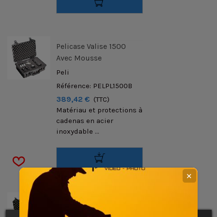
Pelicase Valise 1500
Avec Mousse
Peli
Référence: PELPL1500B
389,42 €
(TTC)
Matériau et protections à
cadenas en acier
inoxydable ...
✕
Pelicase Valise 1520
Noire + Mousse