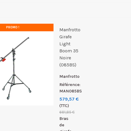
PROMO !
Manfrotto
Girafe
Light
Boom 35
Noire
(085BS)
Manfrotto
Référence:
MAN085BS
579,57 €
(TTC)
681,85 €
Bras
de