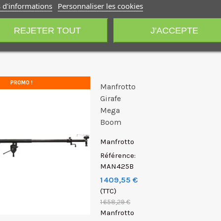
 d'informations
Personnaliser les cookies
fixe...
REJETER TOUT
J'ACCEPTE
PROMO !
Manfrotto
Girafe
Mega
Boom
Manfrotto
Référence:
MAN425B
1 409,55 €
(TTC)
1 658,29 €
Manfrotto