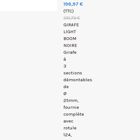
196,97 €
(TTC)
231,73 €
GIRAFE
LIGHT
BOOM
NOIRE
Girafe
à
3
sections
démontables
de
Ø
25mm,
fournie
complète
avec
rotule
124,