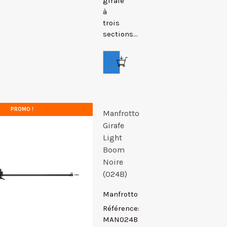
girafe
à
trois
sections...
PROMO !
Manfrotto
Girafe
Light
Boom
Noire
(024B)
Manfrotto
Référence:
MAN024B