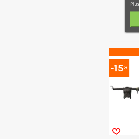
Plus
-15
%