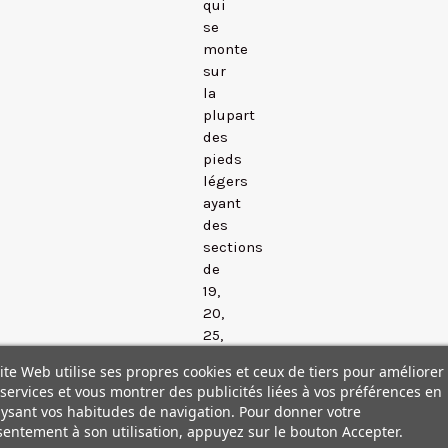
qui
se
monte
sur
la
plupart
des
pieds
légers
ayant
des
sections
de
19,
20,
25,
28mm,
ite Web utilise ses propres cookies et ceux de tiers pour améliorer
avec
services et vous montrer des publicités liées à vos préférences en
un
ysant vos habitudes de navigation. Pour donner votre
contrepoids
entement à son utilisation, appuyez sur le bouton Accepter.
023,