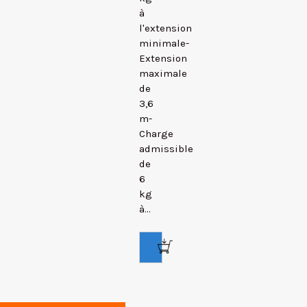
à
l'extension
minimale-
Extension
maximale
de
3,6
m-
Charge
admissible
de
6
kg
à...