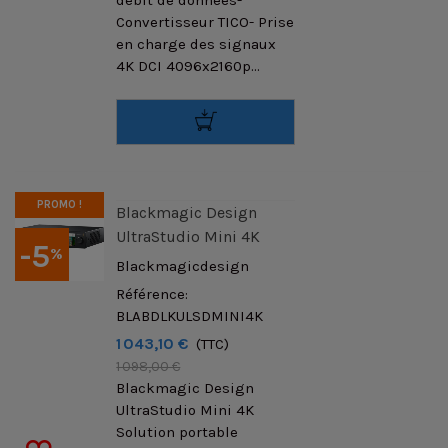
débit de données-
Convertisseur TICO- Prise
en charge des signaux
4K DCI 4096x2160p...
PROMO !
Blackmagic Design
UltraStudio Mini 4K
-5
%
Blackmagicdesign
Référence:
BLABDLKULSDMINI4K
1 043,10 €
(TTC)
1 098,00 €
Blackmagic Design
UltraStudio Mini 4K
Solution portable