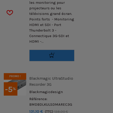
les monitoring pour
projecteurs ou les
télévisions grand écran.
Points forts - Monitoring
HDMI et SDI - Port
Thunderbolt 3 -
Connectique 3G-SDI et
HDMI -...
PROMO !
Blackmagic UltraStudio
Recorder 3G
-5
%
Blackmagicdesign
Référence:
BMDBDLKULSDMAREC3G
131,10 €
(TTC)
138,00 €