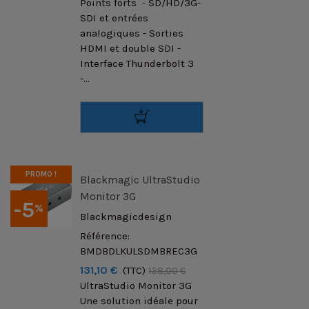
Points forts - SD/HD/3G-
SDI et entrées
analogiques - Sorties
HDMI et double SDI -
Interface Thunderbolt 3
-...
PROMO !
Blackmagic UltraStudio
Monitor 3G
-5
%
Blackmagicdesign
Référence:
BMDBDLKULSDMBREC3G
131,10 €
(TTC)
138,00 €
UltraStudio Monitor 3G
Une solution idéale pour