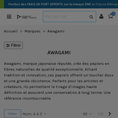
Profitez des FRAIS DE PORT OFFERTS sur la marque DNP
en France Métropo
0
Accueil
>
Marques
>
Awagami
Filtrer
AWAGAMI
Awagami, marque japonaise réputée, crée des papiers en
fibres naturelles de qualité exceptionnelle. Alliant
tradition et innovation, ces papiers offrent un toucher doux
et une grande résistance. Parfaits pour les artistes et
créateurs, ils permettent le tirage d'images haute
définition et assurent une conservation à long terme. Une
référence incontournable.
Sui
Nom, A à Z
32
1/2
Filtrer