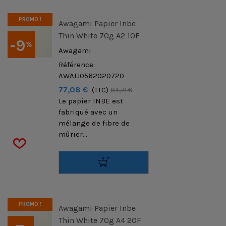
PROMO !
Awagami Papier Inbe
Thin White 70g A2 10F
-9
%
Awagami
Référence:
AWAIJ0562020720
77,08 €
(TTC)
84,71 €
Le papier INBE est
fabriqué avec un
mélange de fibre de
mûrier...
PROMO !
Awagami Papier Inbe
Thin White 70g A4 20F