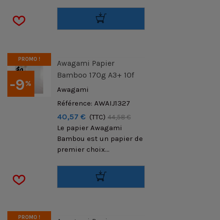
PROMO !
Awagami Papier
Bamboo 170g A3+ 10f
-9
%
Awagami
Référence: AWAIJ1327
40,57 €
(TTC)
44,58 €
Le papier Awagami
Bambou est un papier de
premier choix...
PROMO !