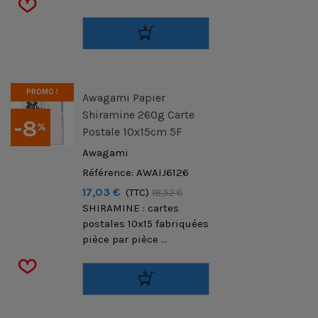
PROMO !
Awagami Papier
Shiramine 260g Carte
-8
%
Postale 10x15cm 5F
Awagami
Référence: AWAIJ6126
17,03 €
(TTC)
18,52 €
SHIRAMINE : cartes
postales 10x15 fabriquées
pièce par pièce ...