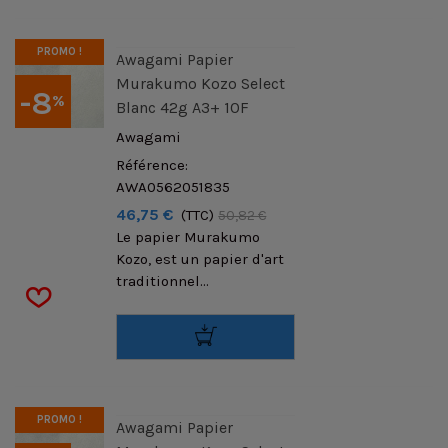
PROMO !
Awagami Papier
Murakumo Kozo Select
-8
%
Blanc 42g A3+ 10F
Awagami
Référence:
AWA0562051835
46,75 €
(TTC)
50,82 €
Le papier Murakumo
Kozo, est un papier d'art
traditionnel...
PROMO !
Awagami Papier