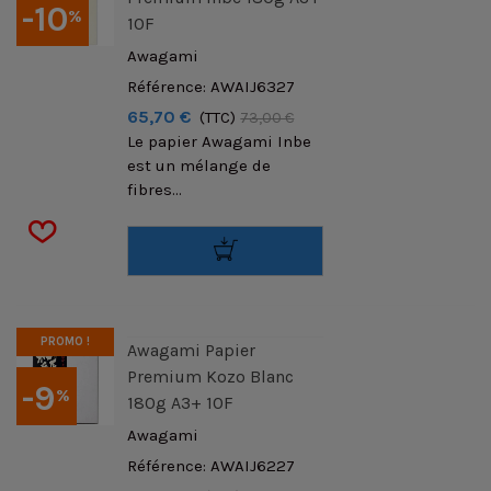
-10
%
10F
Awagami
Référence: AWAIJ6327
65,70 €
(TTC)
73,00 €
Le papier Awagami Inbe
est un mélange de
fibres...
PROMO !
Awagami Papier
Premium Kozo Blanc
-9
%
180g A3+ 10F
Awagami
Référence: AWAIJ6227