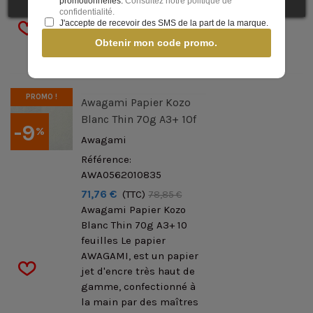
japonais traditionnel...
promotionnelles.
Consultez notre politique de
confidentialité.
J'accepte de recevoir des SMS de la part de la marque.
Obtenir mon code promo.
PROMO !
Awagami Papier Kozo
Blanc Thin 70g A3+ 10f
-9
%
Awagami
Référence:
AWA0562010835
71,76 €
(TTC)
78,85 €
Awagami Papier Kozo
Blanc Thin 70g A3+ 10
feuilles Le papier
AWAGAMI, est un papier
jet d'encre très haut de
gamme, confectionné à
la main par des maîtres