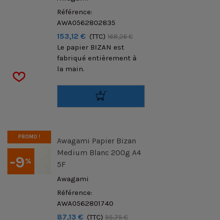
Référence:
AWA0562802835
153,12 €
(TTC)
168,26 €
Le papier BIZAN est
fabriqué entièrement à
la main.
PROMO !
Awagami Papier Bizan
Medium Blanc 200g A4
-9
%
5F
Awagami
Référence:
AWA0562801740
87,13 €
(TTC)
95,75 €