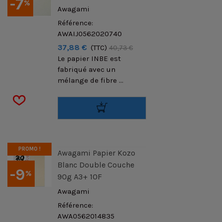
-7
%
Awagami
Référence:
AWAIJ0562020740
37,88 €
(TTC)
40,73 €
Le papier INBE est
fabriqué avec un
mélange de fibre ...
PROMO !
Awagami Papier Kozo
Blanc Double Couche
-9
%
90g A3+ 10F
Awagami
Référence:
AWA0562014835