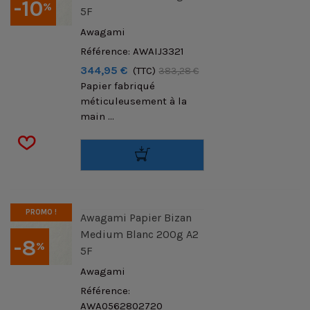
-10
%
5F
Awagami
Référence: AWAIJ3321
344,95 €
(TTC)
383,28 €
Papier fabriqué
méticuleusement à la
main ...
PROMO !
Awagami Papier Bizan
Medium Blanc 200g A2
-8
%
5F
Awagami
Référence:
AWA0562802720