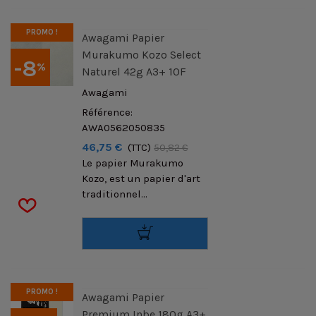
PROMO !
Awagami Papier
Murakumo Kozo Select
-8
%
Naturel 42g A3+ 10F
Awagami
Référence:
AWA0562050835
46,75 €
(TTC)
50,82 €
Le papier Murakumo
Kozo, est un papier d'art
traditionnel...
PROMO !
Awagami Papier
Premium Inbe 180g A3+