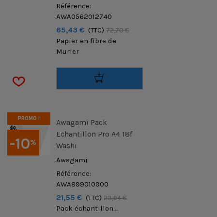
Référence:
AWA0562012740
65,43 €
(TTC)
72,70 €
Papier en fibre de
Murier
PROMO !
Awagami Pack
Echantillon Pro A4 18f
-10
%
Washi
Awagami
Référence:
AWA899010900
21,55 €
(TTC)
23,94 €
Pack échantillon...