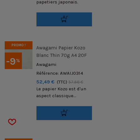
papetiers japonais.
PROMO !
Awagami Papier Kozo
Blanc Thin 70g A4 20F
-9
%
Awagami
Référence: AWAIJ0314
52,49 €
(TTC)
57,68 €
Le papier Kozo est d'un
aspect classique...