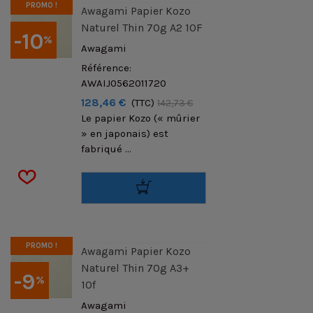
PROMO !
Awagami Papier Kozo
Naturel Thin 70g A2 10F
-10
%
Awagami
Référence:
AWAIJ0562011720
128,46 €
(TTC)
142,73 €
Le papier Kozo (« mûrier
» en japonais) est
fabriqué ...
PROMO !
Awagami Papier Kozo
Naturel Thin 70g A3+
-9
%
10f
Awagami