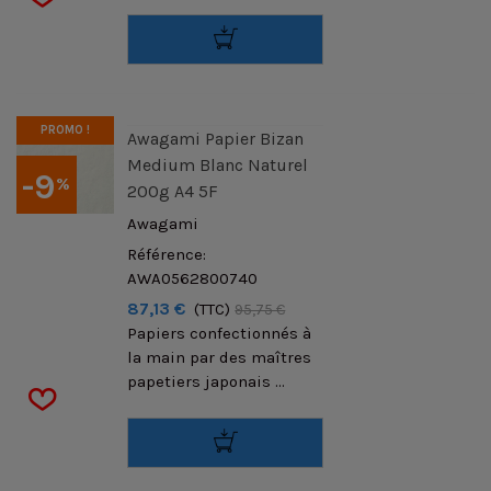
PROMO !
Awagami Papier Bizan
Medium Blanc Naturel
-9
%
200g A4 5F
Awagami
Référence:
AWA0562800740
87,13 €
(TTC)
95,75 €
Papiers confectionnés à
la main par des maîtres
papetiers japonais ...