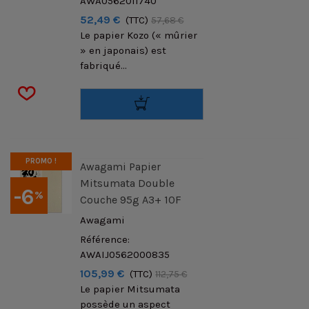
AWA0562011740
52,49 €
(TTC)
57,68 €
Le papier Kozo (« mûrier
» en japonais) est
fabriqué...
PROMO !
Awagami Papier
Mitsumata Double
-6
%
Couche 95g A3+ 10F
Awagami
Référence:
AWAIJ0562000835
105,99 €
(TTC)
112,75 €
Le papier Mitsumata
possède un aspect