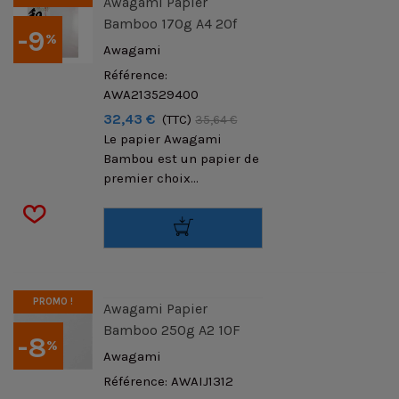
Awagami Papier
Bamboo 170g A4 20f
-9
%
Awagami
Référence:
AWA213529400
32,43 €
(TTC)
35,64 €
Le papier Awagami
Bambou est un papier de
premier choix...
PROMO !
Awagami Papier
Bamboo 250g A2 10F
-8
%
Awagami
Référence: AWAIJ1312