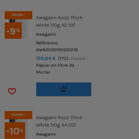
PROMO !
Awagami Kozo Thick
White 110g A2 10f
-9
%
Awagami
Référence:
AWA0530190210218
159,64 €
(TTC)
175,43 €
Papier en fibre de
Murier
PROMO !
Awagami Kozo Thick
White 110g A4 20f
-10
%
Awagami