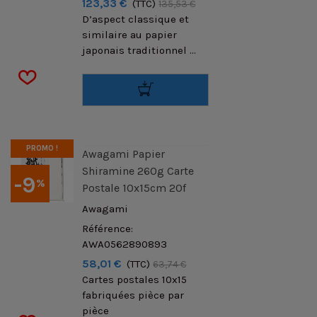
123,33 €
(TTC)
135,53 €
D’aspect classique et
similaire au papier
japonais traditionnel ...
PROMO !
Awagami Papier
Shiramine 260g Carte
-9
%
Postale 10x15cm 20f
Awagami
Référence:
AWA0562890893
58,01 €
(TTC)
63,74 €
Cartes postales 10x15
fabriquées pièce par
pièce