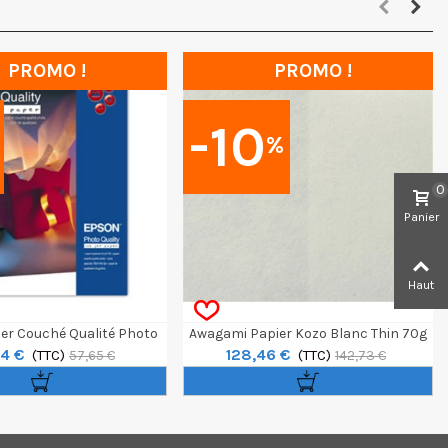
PROMO !
PROMO !
-10
%
0
Panier
Haut
er Couché Qualité Photo
Awagami Papier Kozo Blanc Thin 70g
4 €
128,46 €
0 Feuilles 102g/m²
(TTC)
A2 10f
(TTC)
57,65 €
142,73 €