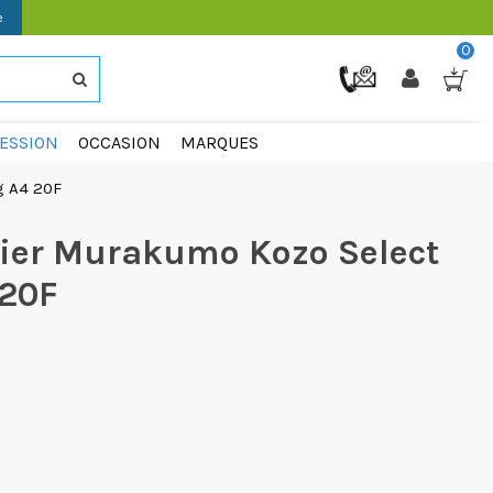
e
0
ESSION
OCCASION
MARQUES
g A4 20F
er Murakumo Kozo Select
 20F