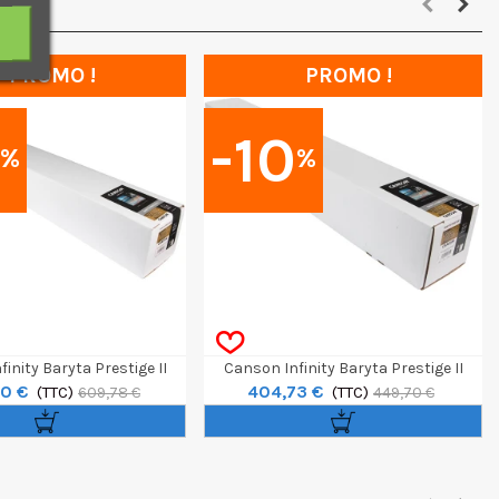
PROMO !
PROMO !
0
-10
%
%
inity Baryta Prestige II
Canson Infinity Baryta Prestige II
0 €
404,73 €
 Rouleau 60" / 12m
(TTC)
340g Rouleau 44" / 12m
(TTC)
609,78 €
449,70 €