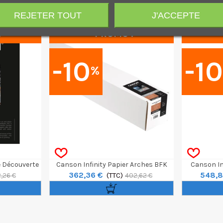
REJETER TOUT
J'ACCEPTE
!
PROMO !
-10
-1
%
e Découverte
Canson Infinity Papier Arches BFK
Canson Inf
362,36 €
548,8
8f
Rives Blanc Rouleau 44" / 12m 310g
(TTC)
340g
,26 €
402,62 €