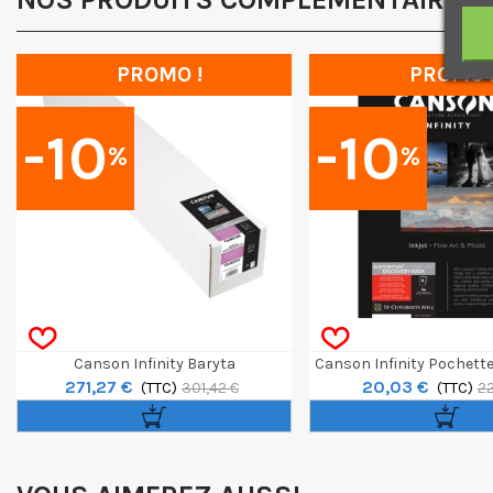
PROMO !
PROMO 
-10
-10
%
%
Canson Infinity Baryta
Canson Infinity Pochett
271,27 €
20,03 €
Photographique II Rouleau 36" / 12m
(TTC)
Somerset A4 
(TTC)
301,42 €
22