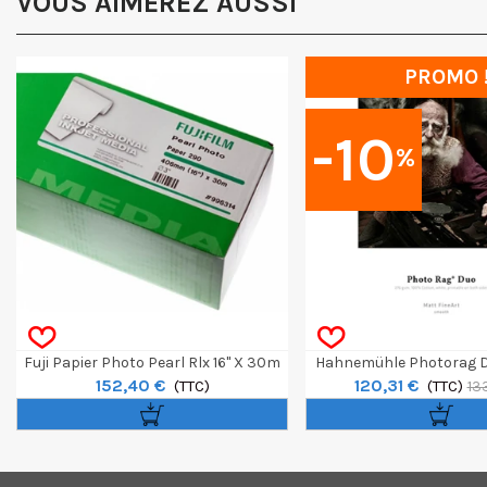
VOUS AIMEREZ AUSSI
PROMO 
-10
%
Fuji Papier Photo Pearl Rlx 16" X 30m
Hahnemühle Photorag D
152,40 €
120,31 €
290g
(TTC)
(TTC)
25F
13