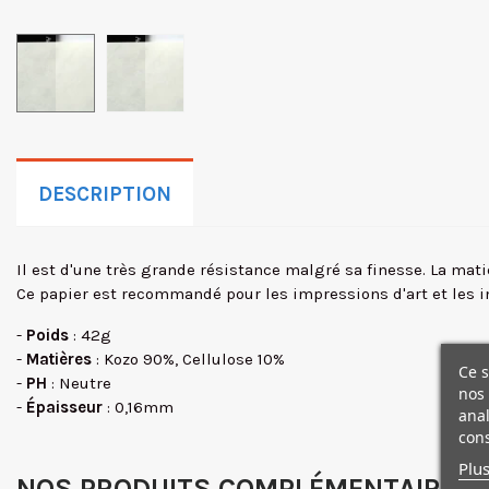
DESCRIPTION
Il est d'une très grande résistance malgré sa finesse. La mat
Ce papier est recommandé pour les impressions d'art et les
-
Poids
: 42g
-
Matières
: Kozo 90%, Cellulose 10%
Ce s
-
PH
: Neutre
nos 
-
Épaisseur
: 0,16mm
anal
cons
Plus
NOS PRODUITS COMPLÉMENTAIRES