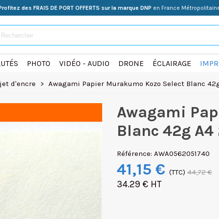
Profitez des FRAIS DE PORT OFFERTS sur la marque DNP
en France Métropolitain
UTÉS
PHOTO
VIDÉO - AUDIO
DRONE
ÉCLAIRAGE
IMPR
jet d'encre
>
Awagami Papier Murakumo Kozo Select Blanc 42
Awagami Papi
Blanc 42g A4
Référence:
AWA0562051740
41,15 €
(TTC)
44,72 €
34.29 € HT