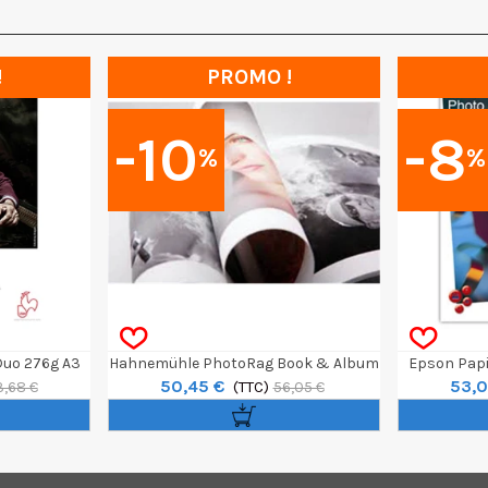
!
PROMO !
-10
-8
%
%
uo 276g A3
Hahnemühle PhotoRag Book & Album
Epson Papi
50,45 €
53,0
220G A4 25F
(TTC)
A3 10
3,68 €
56,05 €