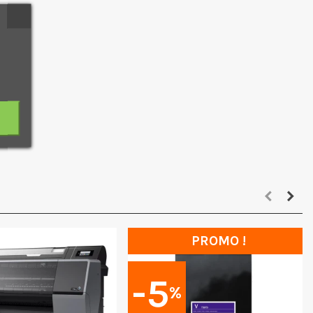
PROMO !
-5
%