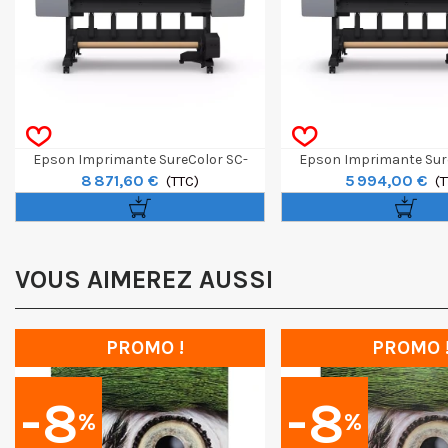
Epson Imprimante SureColor SC-
Epson Imprimante Sur
8 871,60 €
5 994,00 €
P9300 Spectro 44"
(TTC)
P9300 44"
(T
VOUS AIMEREZ AUSSI
PROMO !
PROMO 
-8
-8
%
%