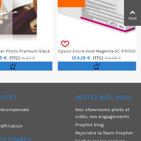
Haut
er Photo Premium Glacé
Epson Encre Vivid Magenta SC-PX000
5 €
124,18 €
stale 10x15cm 40f 255g
(TTC)
Ultrachrome HD/HDX 350ml
(TTC)
14,83 €
134,98 €
ÉLITÉ?
RESTEZ AVEC NOUS
é récompensée
Nos showrooms photo et
vidéo, nos engagements
Prophot blog
ffiliation
Rejoindre la Team Prophot
ES PHARES