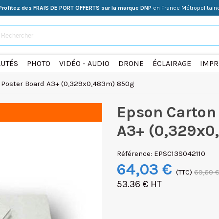
Profitez des FRAIS DE PORT OFFERTS sur la marque DNP
en France Métropolitain
UTÉS
PHOTO
VIDÉO - AUDIO
DRONE
ÉCLAIRAGE
IMPR
 Poster Board A3+ (0,329x0,483m) 850g
Epson Carton
A3+ (0,329x0
Référence:
EPSC13S042110
64,03 €
(TTC)
69,60 
53.36 € HT