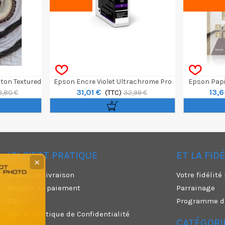
tton Textured
Epson Encre Violet Ultrachrome Pro
Epson Papi
31,01 €
13,6
300g
10 Pour SC-P700
(TTC)
Carte Po
8,80 €
32,99 €
ICI C'EST PRATIQUE
ET LA FID
✕
Modes de livraison
Votre fidélit
Moyens de paiement
Parrainage
CGU
Programme d'a
CGV & Politique de Confidentialité
CATÉGORI