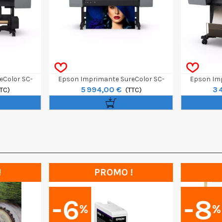
eColor SC-
Epson Imprimante SureColor SC-
Epson Imp
5 994,00 €
3 
TC)
P7300 Spectro 24"
(TTC)
!
PROMO !
-6
-8
%
%