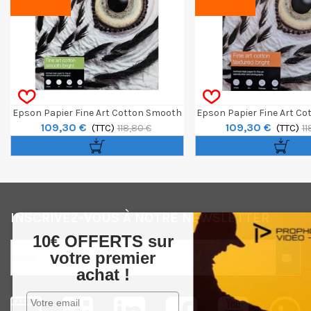
Epson Papier Fine Art Cotton Smooth
Epson Papier Fine Art Co
109,30 €
109,30 €
Bright A3+ 25f 300g
(TTC)
Bright A3+ 25f 
(TTC)
118,80 €
11
INSCRIVEZ-VOUS À NOTRE NEWSLETTER
10€ OFFERTS sur
votre premier
achat !