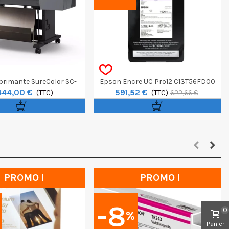
rimante SureColor SC-
Epson Encre UC Pro12 C13T56FD00
444,00 €
591,52 €
P7300 24"
(TTC)
1600ml Pour SC-P20500 - Violet
(TTC)
622,66 €
PROMO !
PROMO !
-8
0
%
Panier