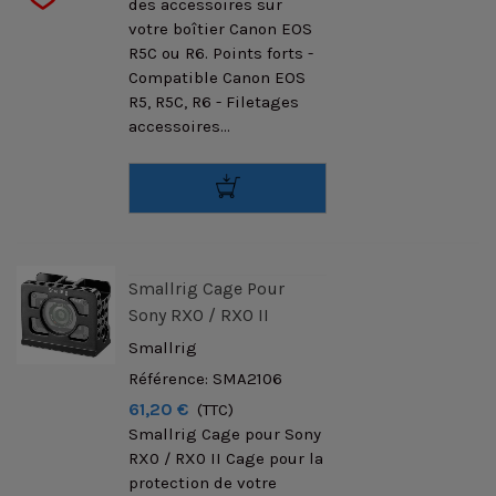
des accessoires sur
votre boîtier Canon EOS
R5C ou R6. Points forts -
Compatible Canon EOS
R5, R5C, R6 - Filetages
accessoires...
Smallrig Cage Pour
Sony RX0 / RX0 II
Smallrig
Référence: SMA2106
61,20 €
(TTC)
Smallrig Cage pour Sony
RX0 / RX0 II Cage pour la
protection de votre