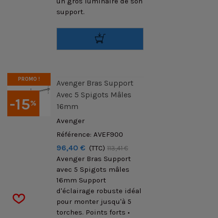
un gros luminaire de son
support.
PROMO !
Avenger Bras Support
Avec 5 Spigots Mâles
-15
%
16mm
Avenger
Référence: AVEF900
96,40 €
(TTC)
113,41 €
Avenger Bras Support
avec 5 Spigots mâles
16mm Support
d'éclairage robuste idéal
pour monter jusqu'à 5
torches. Points forts •