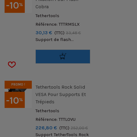
-10
%
Cobra
Tethertools
Référence: TTTRMSLX
30,13 €
(TTC)
33,48 €
Support de flash...
PROMO !
Tethertools Rock Solid
VESA Pour Supports Et
-10
%
Trépieds
Tethertools
Référence: TTTLOVU
226,80 €
(TTC)
252,00 €
Support TetherTools Rock