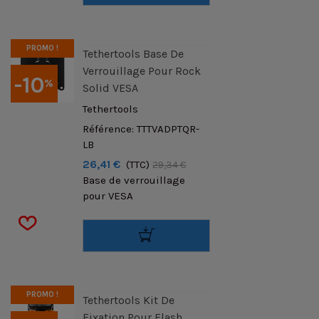
PROMO !
Tethertools Base De
Verrouillage Pour Rock
-10
%
Solid VESA
Tethertools
Référence: TTTVADPTQR-
LB
26,41 €
(TTC)
29,34 €
Base de verrouillage
pour VESA
PROMO !
Tethertools Kit De
Fixation Pour Flash