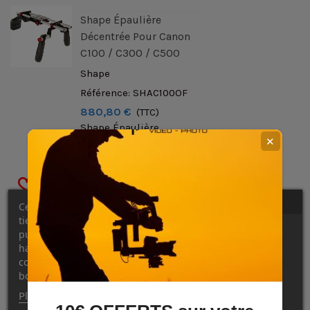
Shape Épaulière
Décentrée Pour Canon
C100 / C300 / C500
Shape
Référence: SHAC100OF
880,80 €
(TTC)
Shape Épaulière
✕
décentrée pour Canon
C100 / C300 / C500
Destinée à la prise de
vue à la main Points
forts - Montage sur
Ce site Web utilise ses propres cookies et ceux de
trépied avec 1/4"-20 ou
tiers pour améliorer nos services et vous montrer des
publicités liées à vos préférences en analysant vos
3/8"-16 - Poignées
habitudes de navigation. Pour donner votre
réglables par bouton-
consentement à son utilisation, appuyez sur le
poussoir - Plaque de
bouton Accepter.
base...
Plus d'informations
Personnaliser les cookies