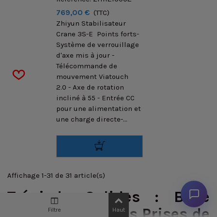
769,00 €
(TTC)
Zhiyun Stabilisateur
Crane 3S-E Points forts-
Système de verrouillage
d'axe mis à jour -
Télécommande de
mouvement Viatouch
2.0 - Axe de rotation
incliné à 55 - Entrée CC
pour une alimentation et
une charge directe-...
Affichage 1-31 de 31 article(s)
Trépieds Solides : Base
Robuste pour Vos Prises de
Filtre
Haut