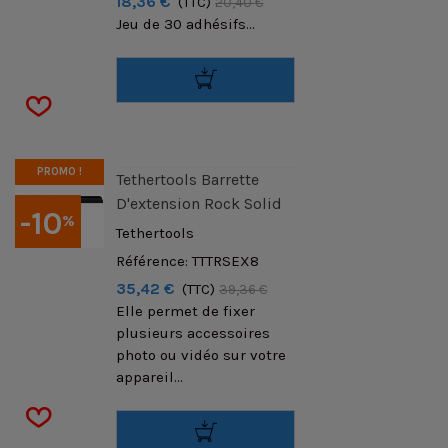
18,36 €
(TTC)
20,40 €
Jeu de 30 adhésifs...
PROMO !
Tethertools Barrette
D'extension Rock Solid
-10
%
Tethertools
Référence: TTTRSEX8
35,42 €
(TTC)
39,36 €
Elle permet de fixer
plusieurs accessoires
photo ou vidéo sur votre
appareil...