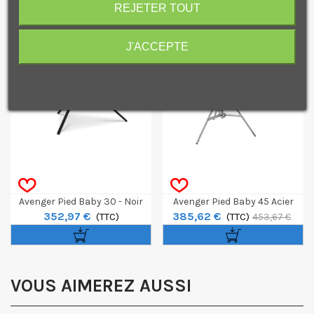
REJETER TOUT
PROMO !
J'ACCEPTE
-15
%
Je consens également à recevoir les offres
promotionnelles.
Consultez notre politique de
confidentialité.
J'accepte de recevoir des SMS de la part de la marque.
Avenger Pied Baby 30 - Noir
Avenger Pied Baby 45 Acier
352,97 €
385,62 €
(TTC)
(TTC)
453,67 €
VOUS AIMEREZ AUSSI