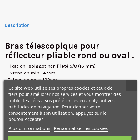
Description
Bras télescopique pour
réflecteur pliable rond ou oval .
- Fixation : spiggot non fileté 5/8 (16 mm)
- Extension mini: 47cm
- Extension maxi 122cm
- Matériau : Aluminium
Ce site Web utilise ses propres cookies et ceux de
- Nombre de sections: 3
tiers pour améliorer nos services et vous montrer des
publicités liées à vos préférences en analysant vos
habitudes de navigation. Pour donner votre
consentement à son utilisation, appuyez sur le
NOS PRODUITS
bouton Accepter.
COMPLÉMENTAIRES
Plus d'informations
Personnaliser les cookies