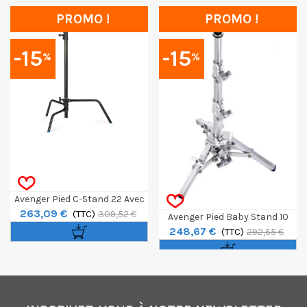
PROMO !
PROMO !
-15
-15
%
%
Avenger Pied C-Stand 22 Avec
263,09 €
Base Mobile
(TTC)
309,52 €
Avenger Pied Baby Stand 10
248,67 €
(TTC)
292,55 €