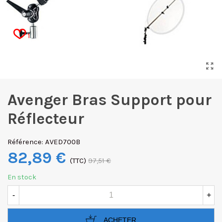
1
Avenger Bras Support pour
Réflecteur
Référence:
AVED700B
82,89 €
(TTC)
97,51 €
En stock
-
+
ACHETER