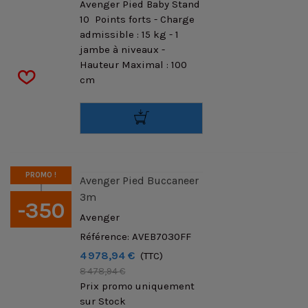
Avenger Pied Baby Stand
10 Points forts - Charge
admissible : 15 kg - 1
jambe à niveaux -
Hauteur Maximal : 100
cm
PROMO !
Avenger Pied Buccaneer
3m
-350
Avenger
Référence: AVEB7030FF
0
€TTC
4 978,94 €
(TTC)
8 478,94 €
Prix promo uniquement
sur Stock