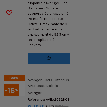
disponibleAvenger Pied
Buccaneer 3m Pied
support d'éclairage ciné
Points forts- Robuste-
Hauteur maximale de 3
m- Faible hauteur de
chargement de 92,5 cm-
Base repliable à
l'envers-...
PROMO !
Avenger Pied C-Stand 22
Avec Base Mobile
-15
%
Avenger
Référence: AVEA2022DCB
263,09 €
(TTC)
309,52 €