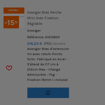
PROMO !
Avenger Bras Perche
Mini Avec Fixation
-15
%
Réglable
Avenger
Référence: AVED600
216,23 €
(TTC)
254,39 €
Avenger Bras d'extension
1m avec rotule Points
forts- Fabriqué en Acier -
S'étend de 117 cm à
212cm Max - Charge
Admissible : 7kg -
Fixation 16mm ( incluse)