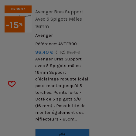
PROMO !
Avenger Bras Support
Avec 5 Spigots Mâles
-15
%
16mm
Avenger
Référence: AVEF900
96,40 €
(TTC)
113,41 €
Avenger Bras Support
avec 5 Spigots mâles
16mm Support
d'éclairage robuste idéal
pour monter jusqu'à 5
torches. Points forts •
Doté de 5 spigots 5/8''
(16 mm) • Possibilité de
monter également des
réflecteurs • 65cm...