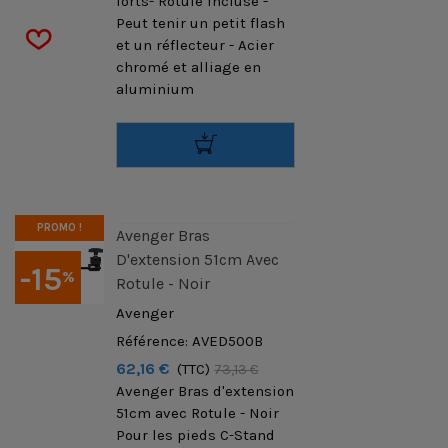
forts- Rotule Incluse -
Peut tenir un petit flash
et un réflecteur - Acier
chromé et alliage en
aluminium
PROMO !
Avenger Bras
D'extension 51cm Avec
-15
%
Rotule - Noir
Avenger
Référence: AVED500B
62,16 €
(TTC)
73,13 €
Avenger Bras d'extension
51cm avec Rotule - Noir
Pour les pieds C-Stand