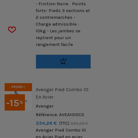
- Finition Noire Points
forts- Pieds 3 sections et
2 contremarches -
Charge admissible :
10kg - Les jambes se
replient pour un
rangement facile
PROMO !
Avenger Pied Combo 10
En Acier
-15
%
Avenger
Référence: AVEA1010CS
334,26 €
(TTC)
393,25 €
Avenger Pied Combo 10
en Acier Pied en acier