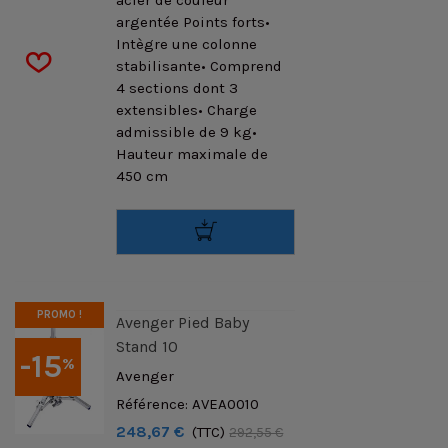
acier de couleur
argentée Points forts•
Intègre une colonne
stabilisante• Comprend
4 sections dont 3
extensibles• Charge
admissible de 9 kg•
Hauteur maximale de
450 cm
PROMO !
Avenger Pied Baby
Stand 10
-15
%
Avenger
Référence: AVEA0010
248,67 €
(TTC)
292,55 €