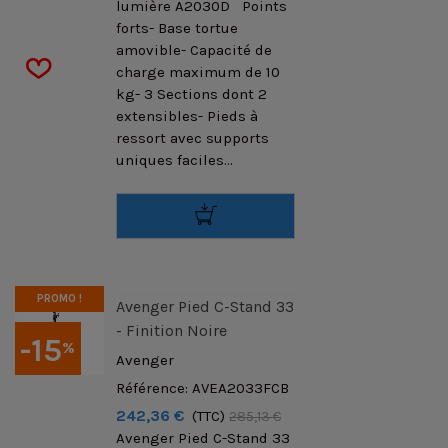
lumière A2030D Points
forts- Base tortue
amovible- Capacité de
charge maximum de 10
kg- 3 Sections dont 2
extensibles- Pieds à
ressort avec supports
uniques faciles...
PROMO !
Avenger Pied C-Stand 33
- Finition Noire
-15
%
Avenger
Référence: AVEA2033FCB
242,36 €
(TTC)
285,13 €
Avenger Pied C-Stand 33