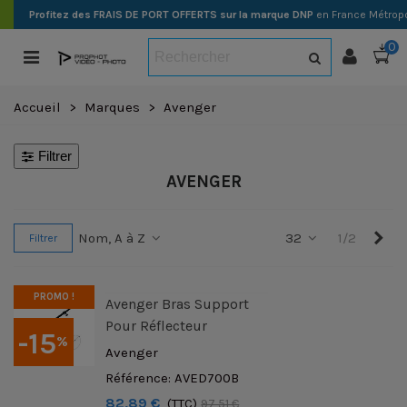
Profitez des FRAIS DE PORT OFFERTS sur la marque DNP
en France Métropo
0
Accueil
>
Marques
>
Avenger
Filtrer
AVENGER
Sui
Nom, A à Z
32
1/2
Filtrer
PROMO !
Avenger Bras Support
Pour Réflecteur
-15
%
Avenger
Référence: AVED700B
82,89 €
(TTC)
97,51 €