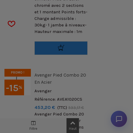
chromé avec 2 sections
et 1 montant Points forts-
Charge admissible :
30kg- 1 jambe à niveaux-
Hauteur maximale : 1m
PROMO !
Avenger Pied Combo 20
En Acier
-15
%
Avenger
Référence: AVEA1020CS
453,20 €
(TTC)
533,17 €
Avenger Pied Combo 20
en Acier Pied en acier
chromé avec 3 sections
Filtre
Haut