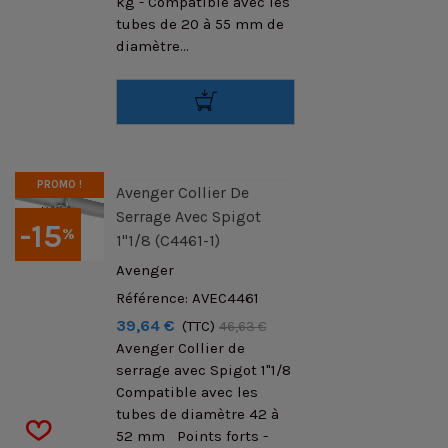
kg - Compatible avec les
tubes de 20 à 55 mm de
diamètre...
PROMO !
Avenger Collier De
Serrage Avec Spigot
-15
%
1"1/8 (C4461-1)
Avenger
Référence: AVEC4461
39,64 €
(TTC)
46,63 €
Avenger Collier de
serrage avec Spigot 1"1/8
Compatible avec les
tubes de diamètre 42 à
52 mm Points forts -