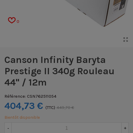
0
Canson Infinity Baryta
Prestige II 340g Rouleau
44" / 12m
Référence:
CSN762511054
404,73 €
(TTC)
449,70 €
Bientôt disponible
-
+