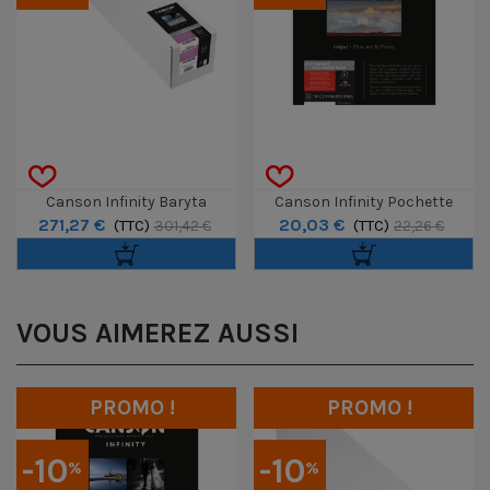
Canson Infinity Baryta
Canson Infinity Pochette
271,27 €
20,03 €
Photographique II Rouleau 36"
(TTC)
Découverte Somerset A4 8f
(TTC)
301,42 €
22,26 €
/ 12m
VOUS AIMEREZ AUSSI
PROMO !
PROMO !
-10
-10
%
%