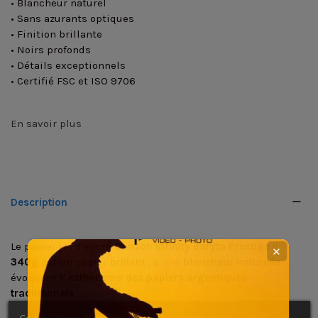
• Blancheur naturel
• Sans azurants optiques
• Finition brillante
• Noirs profonds
• Détails exceptionnels
• Certifié FSC et ISO 9706
En savoir plus
Description
Le papier jet d'encre
Canson Infinity Baryta Prestige II
✕
340g
est un papier
brillant
, d'une
blancheur naturelle
évoquant l'
esthétisme des papiers argentiques
traditionnels
.
Sa finition brillante met en valeur des
noirs profonds
et