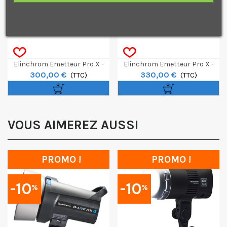
Je consens également à recevoir les offres
promotionnelles.
Consultez notre politique de
confidentialité.
J'accepte de recevoir des SMS de la part de la marque.
Obtenir mon code promo.
Elinchrom Emetteur Pro X -
Elinchrom Emetteur Pro X -
300,00 €
330,00 €
Fujifilm
(TTC)
Sony
(TTC)
VOUS AIMEREZ AUSSI
PROMO !
PROMO !
-10
-10
%
%