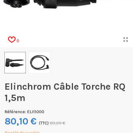
0
Elinchrom Câble Torche RQ
1,5m
Référence:
ELI11000
80,10 €
(TTC)
89,00 €
Bientôt disponible