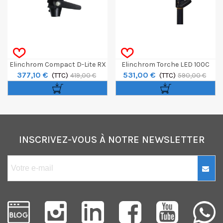
Elinchrom Compact D-Lite RX
Elinchrom Torche LED 100C
377,10 €
531,00 €
(TTC)
4
(TTC)
419,00 €
590,00 €
INSCRIVEZ-VOUS À NOTRE NEWSLETTER