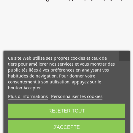
✕
Ce site Web utilise ses propres cookies et ceux de
NOS PRODUITS
tiers pour améliorer nos services et vous montrer des
publicités liées à vos préférences en analysant vos
COMPLÉMENTAIRES
habitudes de navigation. Pour donner votre
consentement à son utilisation, appuyez sur le
bouton Accepter.
Plus d'informations
Personnaliser les cookies
10€ OFFERTS sur votre
premier achat !
REJETER TOUT
J'ACCEPTE