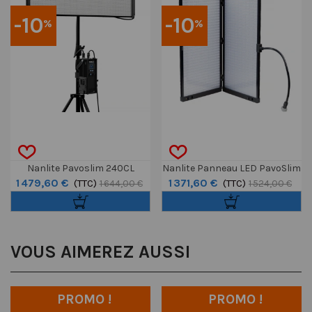
-10
-10
%
%
Nanlite Pavoslim 240CL
Nanlite Panneau LED PavoSlim
1 479,60 €
1 371,60 €
Bicolor 260W
(TTC)
240C RGBWW 240W
(TTC)
1 644,00 €
1 524,00 €
VOUS AIMEREZ AUSSI
PROMO !
PROMO !