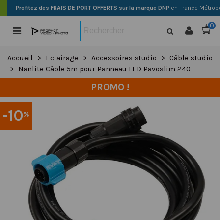
Profitez des FRAIS DE PORT OFFERTS sur la marque DNP
en France Métropo
0
Accueil
>
Eclairage
>
Accessoires studio
>
Câble studio
>
Nanlite Câble 5m pour Panneau LED Pavoslim 240
PROMO !
-10
%