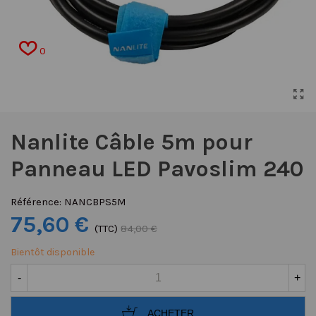
0
Nanlite Câble 5m pour
Panneau LED Pavoslim 240
Référence:
NANCBPS5M
75,60 €
(TTC)
84,00 €
Bientôt disponible
-
+
ACHETER