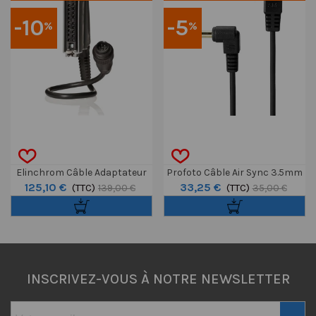
-10
-5
%
%
Elinchrom Câble Adaptateur
Profoto Câble Air Sync 3.5mm
125,10 €
33,25 €
ELI/RQ
(TTC)
Vers Canon N3
(TTC)
139,00 €
35,00 €
INSCRIVEZ-VOUS À NOTRE NEWSLETTER