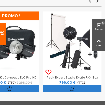
PROMO !
0
0
Panier
%
Haut
Kit Compact ELC Pro HD
Pack Expert Studio D-Lite RX4 Box
20 €
799,00 €
To Go Sac Location
(TTC)
(TTC)
2 298,00 €