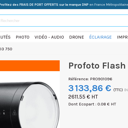
Profitez des FRAIS DE PORT OFFERTS sur la marque DNP
en France Métropolitain
UTÉS
PHOTO
VIDÉO - AUDIO
DRONE
ÉCLAIRAGE
IMPR
 D3 750
Profoto Flash
Référence:
PRO901096
3 133,86 €
(TTC)
3
2611.55 € HT
Dont Ecopart : 0.08 € HT