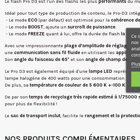
Le flash Pro D3 est l'un des flashs les plus
performants
du ma
Idéal pour tout type de production de contenu, le Pro-D3 intè
- Le mode
ECO
(par défaut) est optimisé pour la
cohérence de
- Le mode
BOOST
, ajoute un
surcroît de puissance
.
- Le mode
FREEZE
quant à lui, offre la durée de flash
la
plus c
Ce s
nos 
Avec une impressionnante
plage d’amplitude de réglage de 
anal
une
communication sans fil fluide
en utilisant les
application
cons
Son
angle du faisceau de 65
° et son
angle de champ de 106°
Plus
Le Pro D3 est également équipé d'une
lampe LED
représentan
lampe halogène de 400 watts pour une consommation n’atteign
De plus, sa
température de couleur de 5 600 K +-100 K
garan
De par son
temps de recyclage très rapide estimé à 1/75000 
pour plus de flexibilité !
Le
sac de transport inclut
, facilite le
rangement et la protecti
NOS PRODUITS COMPLÉMENTAIRES