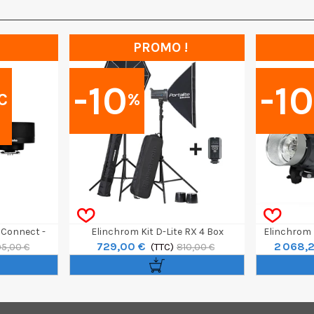
PROMO !
-10
-1
C
%
t Connect -
Elinchrom Kit D-Lite RX 4 Box
Elinchrom 
729,00 €
2 068,
(TTC)
1000 
5,00 €
810,00 €