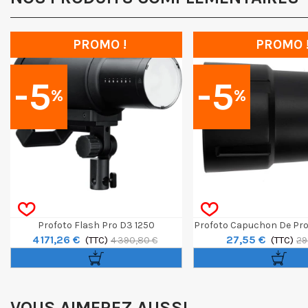
PROMO !
PROMO 
-5
-5
%
%
Profoto Flash Pro D3 1250
Profoto Capuchon De Pro
4 171,26 €
27,55 €
(TTC)
ProHead Et Acut
(TTC)
4 390,80 €
29
VOUS AIMEREZ AUSSI