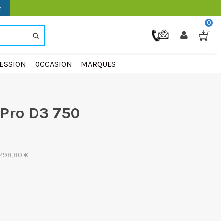
e
0
ESSION
OCCASION
MARQUES
 Pro D3 750
 298,80 €