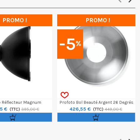
PROMO !
PROMO !
-5
%
o Réflecteur Magnum
Profoto Bol Beauté Argent 26 Degrés
5 €
426,55 €
(TTC)
(TTC)
395,00 €
449,00 €