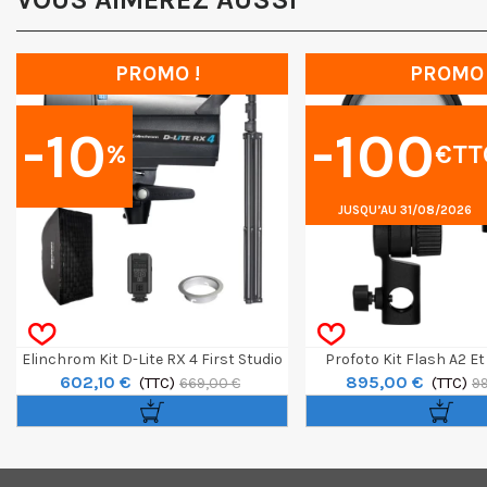
PROMO !
PROMO
-10
-100
%
€TT
JUSQU’AU 31/08/2026
Elinchrom Kit D-Lite RX 4 First Studio
Profoto Kit Flash A2 E
602,10 €
895,00 €
(TTC)
Canon
(TTC)
669,00 €
99