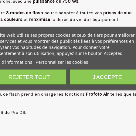
rché, avec une
puissance de
750 Ws
.
gre
3 modes de flash
pour s'adapter à toutes vos
prises de vue
.
s couleurs
et
maximise
la durée de vie de l'équipement.
ourte
pour des éclaboussures de liquide
extra nettes
et des pris
ite Web utilise ses propres cookies et ceux de tiers pour améliorer
services et vous montrer des publicités liées à vos préférences en
11 diaphragmes
et une précision de réglage à
0,1 diaphragme pr
ysant vos habitudes de navigation. Pour donner votre
s Profoto Camera et Profoto Control
.
entement à son utilisation, appuyez sur le bouton Accepter.
offrent une couverture étendue pour un
éclairage professionnel
 d'informations
Personnaliser les cookies
t un
IRC supérieur à 92
, garantissant ainsi une
reproduction pré
ant que 15 % de celle de cette dernière.
REJETER TOUT
J'ACCEPTE
tit un
rendu homogène et équilibré
.
s
, ce flash prend en charge les fonctions
Profoto Air
telles que l
on
du Pro D3.