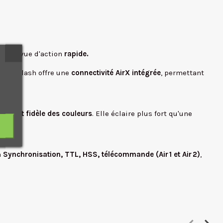
es de vue d'action
rapide.
ès
, ce flash offre une
connectivité AirX intégrée
, permettant
.
cise et fidèle des couleurs
. Elle éclaire plus fort qu'une
a
Synchronisation, TTL, HSS, télécommande (Air 1 et Air 2)
,