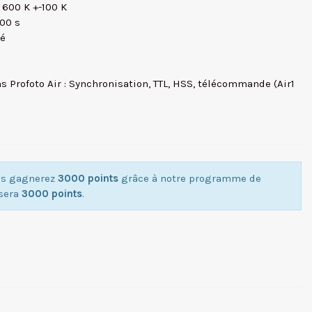
 600 K +-100 K
000 s
cé
s Profoto Air : Synchronisation, TTL, HSS, télécommande (Air1
ous gagnerez
3000 points
grâce à notre programme de
isera
3000 points
.