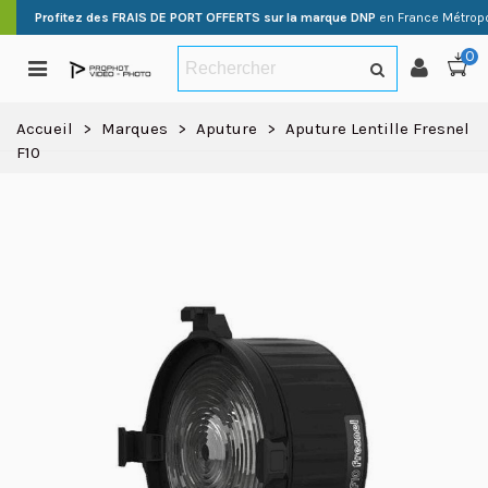
Profitez des FRAIS DE PORT OFFERTS sur la marque DNP
en France Métropo
0
Accueil
>
Marques
>
Aputure
>
Aputure Lentille Fresnel
F10