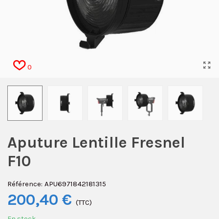
0
Aputure Lentille Fresnel
F10
Référence:
APU6971842181315
200,40 €
(TTC)
En stock