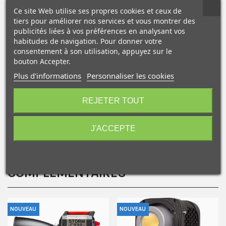
lumière.
Ce site Web utilise ses propres cookies et ceux de
tiers pour améliorer nos services et vous montrer des
publicités liées à vos préférences en analysant vos
Il est également équipé d'une glissière avant permettant
habitudes de navigation. Pour donner votre
de recevoir des accessoires tel que le coupe flux à 8 volets
consentement à son utilisation, appuyez sur le
assurant un parfait contrôle de la lumière
bouton Accepter.
Plus d'informations
Personnaliser les cookies
10€ OFFERTS sur votre
premier achat !
Caractéristiques
REJETER TOUT
Contenu de la boîte
J'ACCEPTE
Je consens également à recevoir les offres
NOS PRODUITS
promotionnelles.
Consultez notre politique de
COMPLÉMENTAIRES
confidentialité.
J'accepte de recevoir des SMS de la part de la marque.
Obtenir mon code promo.
NOUVEAU
NOUVEAU