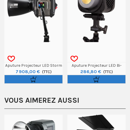
Aputure Projecteur LED Storm
Aputure Projecteur LED Bi-
7 908,00 €
286,80 €
CS32 Avec Réflecteur
(TTC)
Color Amaran Halo 200x
(TTC)
VOUS AIMEREZ AUSSI