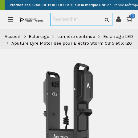
Profitez des FRAIS DE PORT OFFERTS sur la marque DNP
en France Métropo
0
Accueil
>
Eclairage
>
Lumière continue
>
Eclairage LED
>
Aputure Lyre Motorisée pour Electro Storm CS15 et XT26