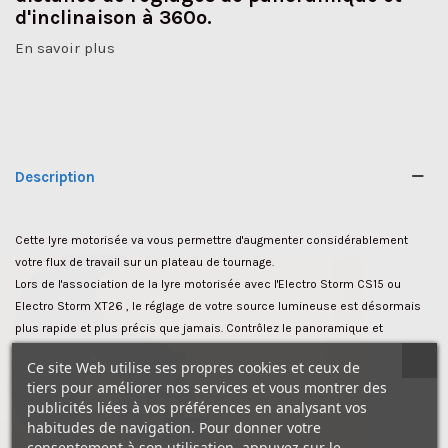
d'inclinaison à 360º.
En savoir plus
Description
Cette lyre motorisée va vous permettre d'augmenter considérablement
votre flux de travail sur un plateau de tournage.
✕
Lors de l'association de la lyre motorisée avec l'Electro Storm CS15 ou
Electro Storm XT26 , le réglage de votre source lumineuse est désormais
plus rapide et plus précis que jamais. Contrôlez le panoramique et
l'inclinaison de votre lumière directement depuis le boîtier de commande
Ce site Web utilise ses propres cookies et ceux de
ou à distance via l'application Sidus Link ou les commandes DMX. Vous
tiers pour améliorer nos services et vous montrer des
pouvez ainsi même dans des endroits difficiles accéder aux différents
publicités liées à vos préférences en analysant vos
réglages de mouvements de votre luminaire.
habitudes de navigation. Pour donner votre
consentement à son utilisation, appuyez sur le