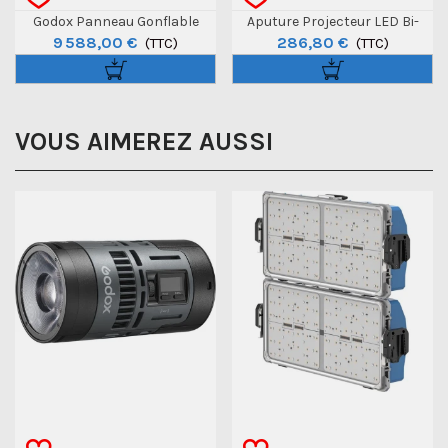
Godox Panneau Gonflable
Aputure Projecteur LED Bi-
9 588,00 €
286,80 €
KNOWLED AM1600R Color 4x8
(TTC)
Color Amaran Halo 200x
(TTC)
VOUS AIMEREZ AUSSI