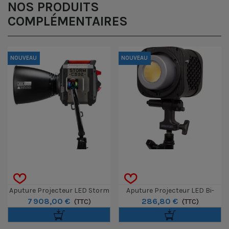
NOS PRODUITS
COMPLÉMENTAIRES
NOUVEAU
NOUVEAU
Aputure Projecteur LED Storm
Aputure Projecteur LED Bi-
7 908,00 €
286,80 €
CS32 Avec Réflecteur
(TTC)
Color Amaran Halo 200x
(TTC)