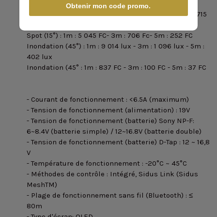
- Photométrie :
Obtenir mon code promo.
Spot (15°) : 1m : 54 300 lux - 3m : 7 602 lux - 5m : 2 715
lux
Spot (15°) : 1m : 5 045 FC- 3m : 706 Fc
- 5m : 252 FC
Inondation (45°) : 1m : 9 014 lux - 3m : 1 096 lux - 5m :
402 lux
Inondation (45° : 1m : 837 FC - 3m : 100 FC - 5m : 37 FC
- Courant de fonctionnement : <6.5A (maximum)
- Tension de fonctionnement (alimentation) : 19V
- Tension de fonctionnement (batterie) Sony NP-F
:
6~8.4V (batterie simple) / 12~16.8V (batterie double)
- Tension de fonctionnement (batterie) D-Tap : 12 ~ 16,8
V
- Température de fonctionnement : -20°C ~ 45°C
- Méthodes de contrôle : Intégré, Sidus Link (Sidus
MeshTM)
- Plage de fonctionnement sans fil (Bluetooth) : ≤
80m
- Type d'écran
: OLED