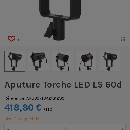
0
Aputure Torche LED LS 60d
Référence:
APU6971842181230
418,80 €
(TTC)
Bientôt disponible
-
+