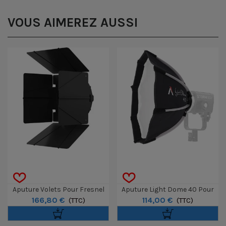
VOUS AIMEREZ AUSSI
Aputure Volets Pour Fresnel
Aputure Light Dome 40 Pour
166,80 €
114,00 €
F10
(TTC)
Storm 80c
(TTC)