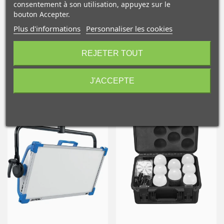
consentement à son utilisation, appuyez sur le
bouton Accepter.
Plus d'informations
Personnaliser les cookies
Caractéristiques
10€ OFFERTS sur votre
premier achat !
REJETER TOUT
NOS PRODUITS
COMPLÉMENTAIRES
J'ACCEPTE
Je consens également à recevoir les offres
promotionnelles.
Consultez notre politique de
confidentialité.
J'accepte de recevoir des SMS de la part de la marque.
Obtenir mon code promo.