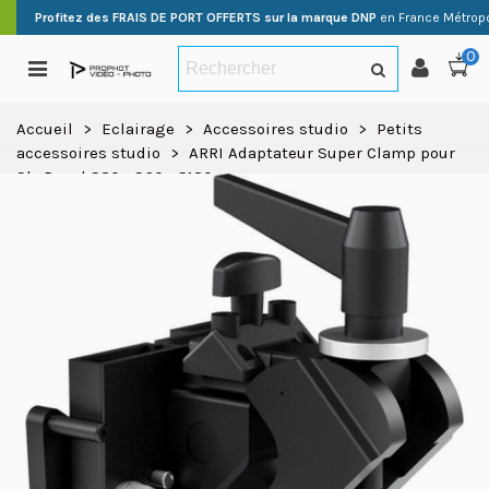
Profitez des FRAIS DE PORT OFFERTS sur la marque DNP
en France Métropo
0
Accueil
>
Eclairage
>
Accessoires studio
>
Petits
accessoires studio
>
ARRI Adaptateur Super Clamp pour
SkyPanel S30 - S60 - S120