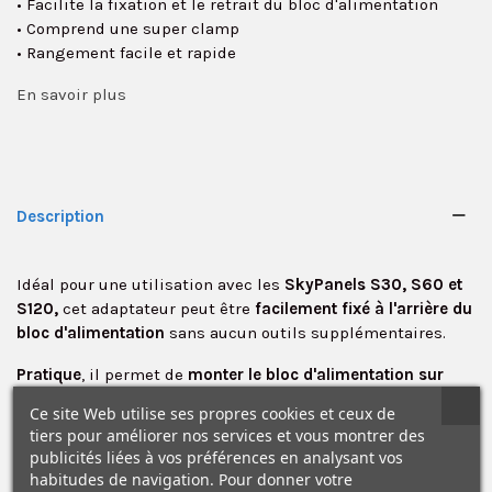
• Facilite la fixation et le retrait du bloc d'alimentation
• Comprend une super clamp
• Rangement facile et rapide
En savoir plus
Description
Idéal pour une utilisation avec les
SkyPanels S30, S60 et
S120,
cet adaptateur peut être
facilement fixé à l'arrière du
✕
bloc d'alimentation
sans aucun outils supplémentaires.
Pratique
, il permet de
monter le bloc d'alimentation sur
divers objets
tels que des colonnes de support d'éclairage.
Ce site Web utilise ses propres cookies et ceux de
tiers pour améliorer nos services et vous montrer des
La
super clamp
intégrée permet un
montage facile
des
publicités liées à vos préférences en analysant vos
accessoires
sur différents objets, ainsi qu'une
fixation et
habitudes de navigation. Pour donner votre
un retrait rapides du bloc d'alimentation.