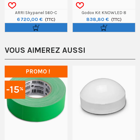
ARRI Skypanel S60-C
Godox Kit KNOWLED 8
6 720,00 €
838,80 €
(TTC)
Ampoules CR7-K8
(TTC)
VOUS AIMEREZ AUSSI
PROMO !
-15
%