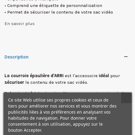
• Comprend une étiquette de personnalisation
• Permet de sécuriser le contenu de votre sac vidéo
En savoir plus
Description
✕
La courroie épaulière d'ARRI
est l'accessoire
idéal
pour
sécuriser
le contenu de votre sac vidéo.
Robuste et résistante
, elle offre une tenue plus adaptée à
Ce site Web utilise ses propres cookies et ceux de
votre matériel. Grace à l'étiquette incluse, vous pouvez
tiers pour améliorer nos services et vous montrer des
mettre vos informations personnelles.
publicités liées à vos préférences en analysant vos
habitudes de navigation. Pour donner votre
consentement à son utilisation, appuyez sur le
Caractéristiques
bouton Accepter.