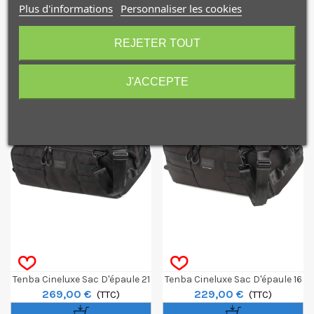
Plus d'informations
Personnaliser les cookies
10€ OFFERTS sur votre
NOS PRODUITS
premier achat !
COMPLÉMENTAIRES
REJETER TOUT
J'ACCEPTE
Je consens également à recevoir les offres
promotionnelles.
Consultez notre politique de
confidentialité.
J'accepte de recevoir des SMS de la part de la marque.
Obtenir mon code promo.
Tenba Cineluxe Sac D'épaule 21
Tenba Cineluxe Sac D'épaule 16
269,00 €
229,00 €
V2 - Noir
(TTC)
V2 - Noir
(TTC)