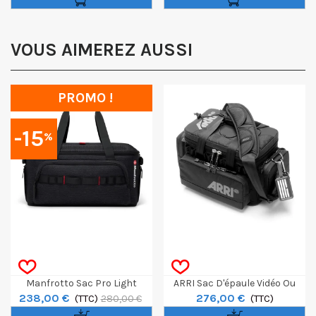
VOUS AIMEREZ AUSSI
PROMO !
-15
%
Manfrotto Sac Pro Light
ARRI Sac D'épaule Vidéo Ou
238,00 €
276,00 €
Cineloader Medium
(TTC)
Photo Small Unit II
(TTC)
280,00 €