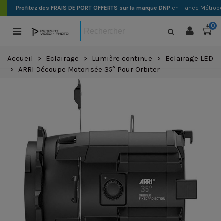
Profitez des FRAIS DE PORT OFFERTS sur la marque DNP
en France Métropo
0
Accueil
>
Eclairage
>
Lumière continue
>
Eclairage LED
>
ARRI Découpe Motorisée 35° Pour Orbiter