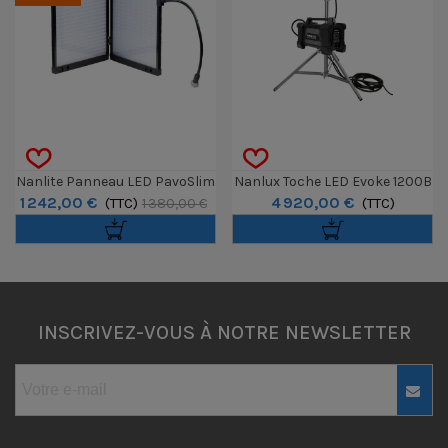
Nanlite Panneau LED PavoSlim
Nanlux Toche LED Evoke 1200B
1 242,00 €
4 920,00 €
240B Bi-Color 260W
(TTC)
Avec Valise
(TTC)
1 380,00 €
INSCRIVEZ-VOUS À NOTRE NEWSLETTER