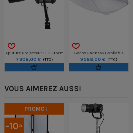
Aputure Projecteur LED Storm
Godox Panneau Gonflable
7 908,00 €
9 588,00 €
CS32 Avec Réflecteur
(TTC)
KNOWLED AM1600R Color 4x8
(TTC)
VOUS AIMEREZ AUSSI
PROMO !
-10
%