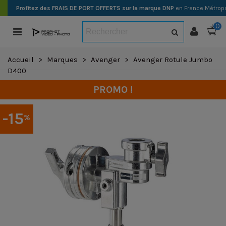
Profitez des FRAIS DE PORT OFFERTS sur la marque DNP
en France Métropo
0
Accueil
>
Marques
>
Avenger
>
Avenger Rotule Jumbo
D400
PROMO !
-15
%