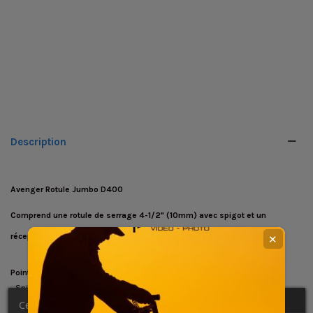
Description
Avenger Rotule Jumbo D400
Comprend une rotule de serrage 4-1/2" (10mm) avec spigot et un
récepteur junior.
✕
Points forts
- Spigots mâle et femelle de 28 mm (1″1/8)
- Robuste
Ce site Web utilise ses propres cookies et ceux de