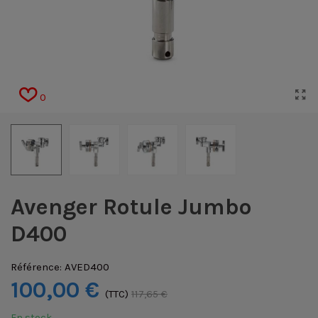
0
Avenger Rotule Jumbo
D400
Référence:
AVED400
100,00 €
(TTC)
117,65 €
En stock