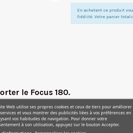
En achetant ce produit v
fidélité. Votre panier total
rter le Focus 180.
arfaitement protégé.
ite Web utilise ses propres cookies et ceux de tiers pour améliorer
services et vous montrer des publicités liées à vos préférences en
ysant vos habitudes de navigation. Pour donner votre
entement à son utilisation, appuyez sur le bouton Accepter.
 d'informations
Personnaliser les cookies