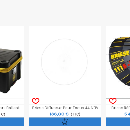
ort Ballast
Briese Diffuseur Pour Focus 44 N°IV
Briese Réf
136,80 €
5 
TC)
(TTC)