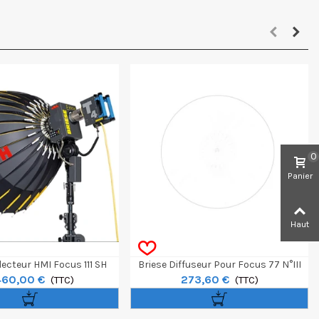
0
Panier
Haut
lecteur HMI Focus 111 SH
Briese Diffuseur Pour Focus 77 N°III
460,00 €
273,60 €
(TTC)
(TTC)