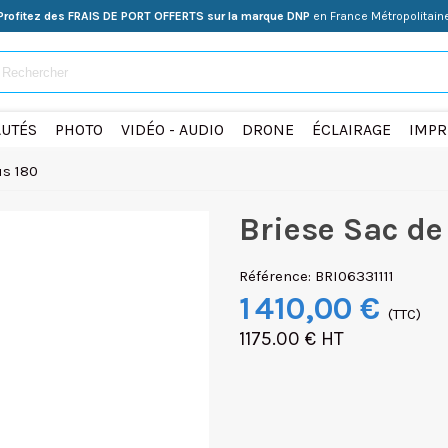
Profitez des FRAIS DE PORT OFFERTS sur la marque DNP
en France Métropolitain
UTÉS
PHOTO
VIDÉO - AUDIO
DRONE
ÉCLAIRAGE
IMPR
us 180
Briese Sac de
Référence:
BRI06331111
1 410,00 €
(TTC)
1175.00 € HT