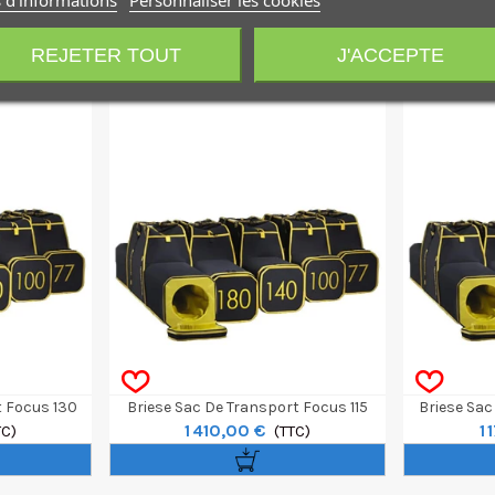
REJETER TOUT
J'ACCEPTE
t Focus 130
Briese Sac De Transport Focus 115
Briese Sac
1 410,00 €
1 
TC)
(TTC)