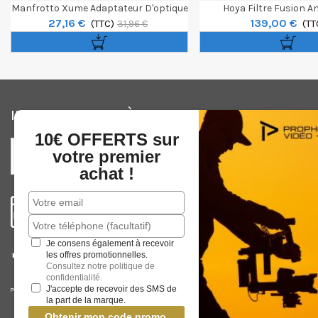
Manfrotto Xume Adaptateur D'optique
Hoya Filtre Fusion An
27,16 €
139,00 €
67mm
(TTC)
Protector 86
(TT
31,96 €
INSCRIVEZ-VOUS À NOTRE NEWSLETTER
10€ OFFERTS sur
votre premier
achat !
Je consens également à recevoir
les offres promotionnelles.
VOTRE EXPERT
PHOTO
ET
VIDEO
PROFESSIONNEL,
Consultez notre politique de
CONNU ET RECONNU DEPUIS PLUS DE 40 ANS
confidentialité.
J'accepte de recevoir des SMS de
la part de la marque.
Obtenir mon code promo.