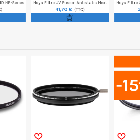
ND HB-Series
Hoya Filtre UV Fusion Antistatic Next
Hoya Filtre
41,70 €
o13
C)
82mm
(TTC)
-15