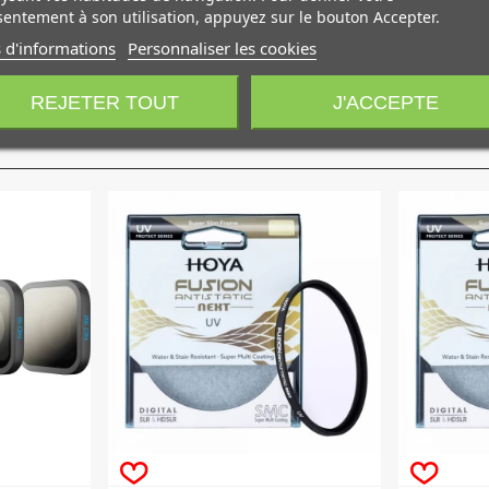
n circulaire (donc non linéaire) et n'interfère ainsi pas sur le f
entement à son utilisation, appuyez sur le bouton Accepter.
 facilement le bouchon d'origine de votre objecti
 d'informations
Personnaliser les cookies
REJETER TOUT
J'ACCEPTE