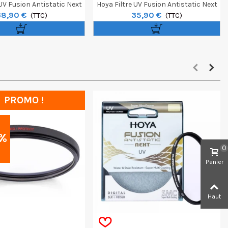
 UV Fusion Antistatic Next
Hoya Filtre UV Fusion Antistatic Next
38,90 €
35,90 €
77mm
(TTC)
72mm
(TTC)
PROMO !
%
0
Panier
Haut