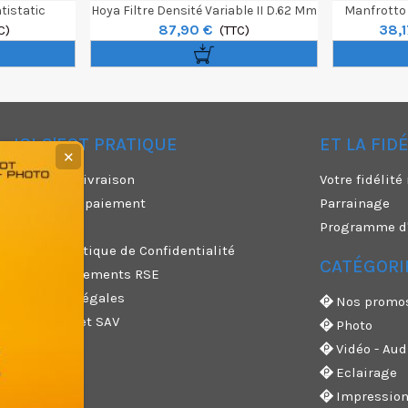
tistatic
Hoya Filtre Densité Variable II D.62 Mm
Manfrotto 
87,90 €
38,1
mm
C)
(TTC)
ICI C'EST PRATIQUE
ET LA FID
✕
Modes de livraison
Votre fidélit
Moyens de paiement
Parrainage
CGU
Programme d'a
CGV & Politique de Confidentialité
CATÉGORI
Nos engagements RSE
Mentions légales
Nos promo
Garanties et SAV
Photo
Vidéo - Aud
Eclairage
Impressio