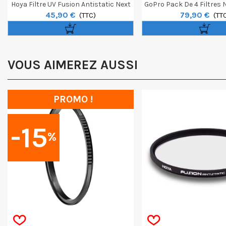
Hoya Filtre UV Fusion Antistatic Next
GoPro Pack De 4 Filtres 
45,90 €
79,90 €
52mm
(TTC)
Pour GoPro Her
(TT
VOUS AIMEREZ AUSSI
PROMO !
-15
%