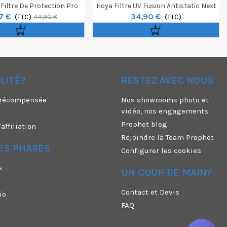
Filtre De Protection Pro
Hoya Filtre UV Fusion Antistatic Next
7 €
34,90 €
52mm
(TTC)
55mm
(TTC)
44,90 €
ÉLITÉ?
RESTEZ AVEC NOUS
é récompensée
Nos showrooms photo et
vidéo, nos engagements
Prophot blog
ffiliation
Rejoindre la Team Prophot
ES PHARES
Configurer les cookies
s
UN COUP DE MAIN?
Contact et Devis
io
FAQ
n