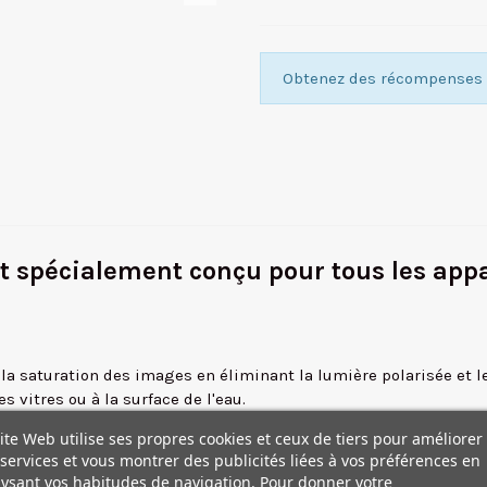
Obtenez des récompenses f
t spécialement conçu pour tous les appa
la saturation des images en éliminant la lumière polarisée et le
es vitres ou à la surface de l'eau.
l bleu, du feuillage, des objets colorés etc.
ite Web utilise ses propres cookies et ceux de tiers pour améliorer
 transmettre un maximum de lumière (moins de 0.5% de lumière 
services et vous montrer des publicités liées à vos préférences en
rant une extraordinaire résistance et réduisant ainsi le risqu
ysant vos habitudes de navigation. Pour donner votre