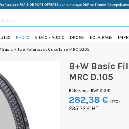
Profitez des FRAIS DE PORT OFFERTS sur la marque DNP
en France Métropolitain
UTÉS
PHOTO
VIDÉO - AUDIO
DRONE
ÉCLAIRAGE
IMPR
 Basic Filtre Polarisant Circulaire MRC D.105
B+W Basic Fil
MRC D.105
Référence:
BW1101241
282,38 €
(TTC)
235.32 € HT