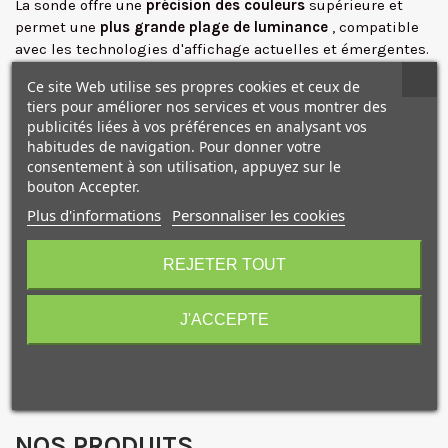
La sonde offre une
précision des couleurs
supérieure et
permet une
plus grande plage de luminance
, compatible
avec les technologies d'affichage actuelles et émergentes.
Vous avez aussi la possibilité de facilement
créer un profil
Ce site Web utilise ses propres cookies et ceux de
personnalisé
pour votre projecteur ou votre grand écran
tiers pour améliorer nos services et vous montrer des
directement à partir de votre ordinateur portable, en
publicités liées à vos préférences en analysant vos
quelques minutes seulement. Le processus de profilage
habitudes de navigation. Pour donner votre
prend en compte toutes les conditions de la pièce, y
consentement à son utilisation, appuyez sur le
compris les couleurs projetées, la couleur de l'écran et
bouton Accepter.
l'éclairage ambiant de la pièce
Plus d'informations
Personnaliser les cookies
Le
logiciel Calibrite Profiler offre des fonctions entièrement
10€ OFFERTS sur votre
personnalisables
telles que point blanc, gamma, validation
premier achat !
REJETER TOUT
du profil, options de vérification de l'uniformité et plus
encore. Il est compatible avec les systèmes d'exploitation
Mac OS et Windows.
J'ACCEPTE
Je consens également à recevoir les offres
Caractéristiques
promotionnelles.
Consultez notre politique de
confidentialité.
J'accepte de recevoir des SMS de la part de la marque.
NOS PRODUITS
Obtenir mon code promo.