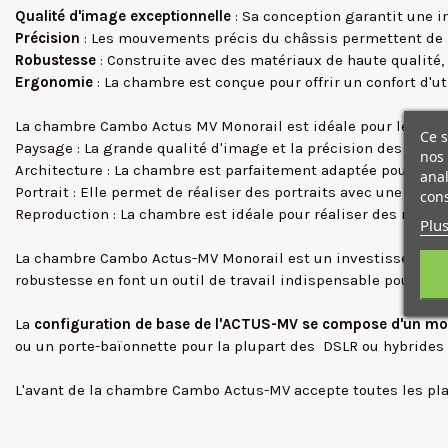
Qualité d'image exceptionnelle
: Sa conception garantit une i
Précision
: Les mouvements précis du châssis permettent de r
Robustesse
: Construite avec des matériaux de haute qualité
Ergonomie
: La chambre est conçue pour offrir un confort d'u
La chambre Cambo Actus MV Monorail est idéale pour les phot
Ce s
Paysage : La grande qualité d'image et la précision des mou
nos 
Architecture : La chambre est parfaitement adaptée pour réal
anal
Portrait : Elle permet de réaliser des portraits avec une prof
cons
Reproduction : La chambre est idéale pour réaliser des repro
Plus
La chambre Cambo Actus-MV Monorail est un investissement sûr
robustesse en font un outil de travail indispensable pour réal
La
configuration de base de l'ACTUS-MV se compose d'un monor
ou un porte-baïonnette pour la plupart des DSLR ou hybrides 
L'avant de la chambre Cambo Actus-MV accepte toutes les pla