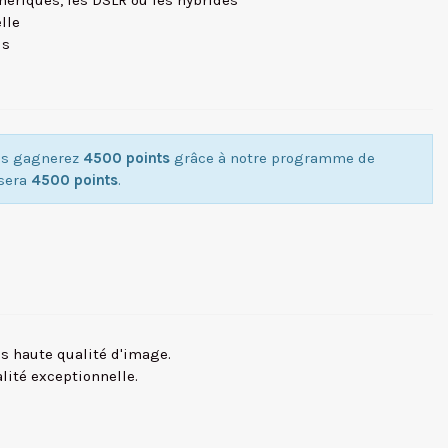
mériques, les DSLR ou les hybrides
lle
is
ous gagnerez
4500 points
grâce à notre programme de
isera
4500 points
.
s haute qualité d'image.
lité exceptionnelle.