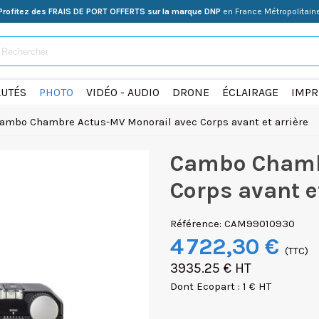
Profitez des FRAIS DE PORT OFFERTS sur la marque DNP
en France Métropolitain
UTÉS
PHOTO
VIDÉO - AUDIO
DRONE
ÉCLAIRAGE
IMPR
ambo Chambre Actus-MV Monorail avec Corps avant et arrière
Cambo Chamb
Corps avant e
Référence:
CAM99010930
4 722,30 €
(TTC)
3935.25 € HT
Dont Ecopart : 1 € HT