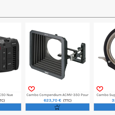
C50 Nue
Cambo Compendium ACMV-350 Pour
Cambo Supp
623,70 €
3
TC)
Actus-MV
(TTC)