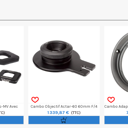
s-MV Avec
Cambo Objectif Actar-60 60mm F/4
Cambo Adapt
1 339,87 €
fflet Long
TC)
Pour Chambre Actus
(TTC)