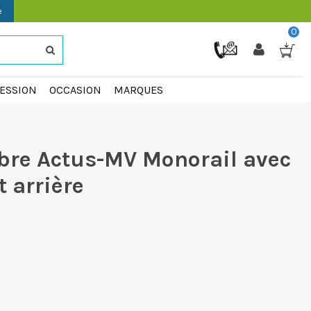
e
0
ESSION
OCCASION
MARQUES
re Actus-MV Monorail avec
t arrière