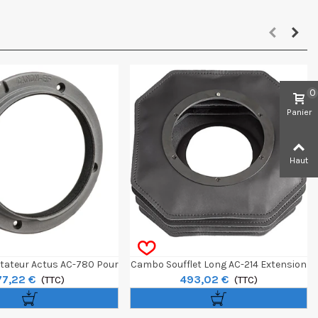
0
Panier
Haut
ateur Actus AC-780 Pour
Cambo Soufflet Long AC-214 Extension
77,22 €
493,02 €
Canon EF
(TTC)
200mm 5 Sections
(TTC)