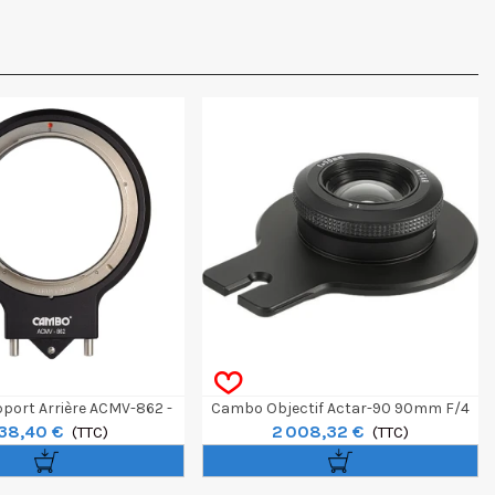
ort Arrière ACMV-862 -
Cambo Objectif Actar-90 90mm F/4
38,40 €
2 008,32 €
Monture GFX
(TTC)
Pour Chambre Actus
(TTC)