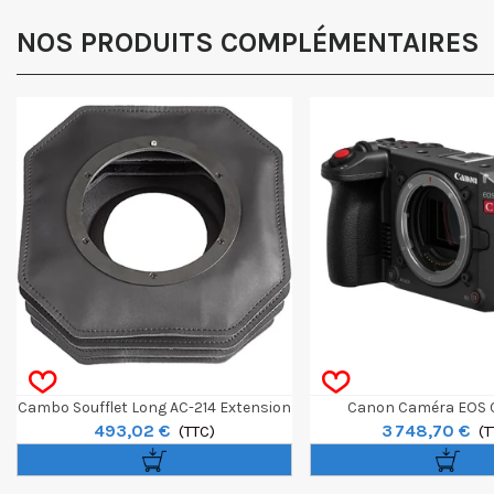
NOS PRODUITS COMPLÉMENTAIRES
Cambo Soufflet Long AC-214 Extension
Canon Caméra EOS 
493,02 €
3 748,70 €
200mm 5 Sections
(TTC)
(T