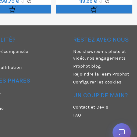
298,70 €
119,99 €
7.1 L IS USM
(TTC)
A2 25f
(TTC)
ÉLITÉ?
RESTEZ AVEC NOUS
é récompensée
Nos showrooms photo et
vidéo, nos engagements
Prophot blog
ffiliation
Rejoindre la Team Prophot
ES PHARES
Configurer les cookies
s
UN COUP DE MAIN?
Contact et Devis
io
FAQ
n