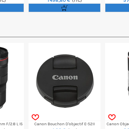
1 498,80 €
3 
TTC)
USM PZ
(TTC)
50m
m F/2.8 L IS
Canon Bouchon D'objectif E-52II
Canon Objec