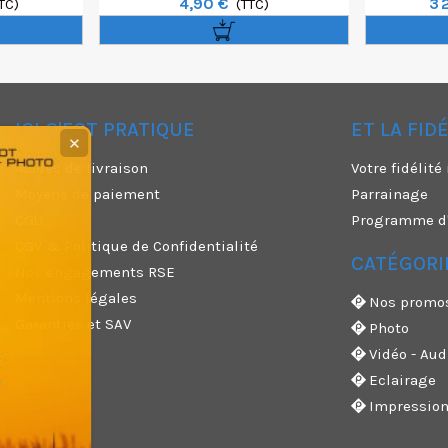
4,90 €
3 
TC)
(TTC)
ICI C'EST PRATIQUE
ET LA FID
✕
Modes de livraison
Votre fidélit
Moyens de paiement
Parrainage
CGU
Programme d'a
CGV & Politique de Confidentialité
CATÉGORI
Nos engagements RSE
Mentions légales
Nos promo
Garanties et SAV
Photo
Vidéo - Aud
Eclairage
Impressio