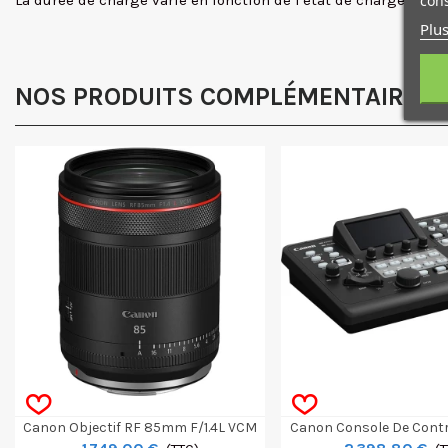
La durée de charge varie en fonction de l'état de charge de l
cons
Plus
NOS PRODUITS COMPLÉMENTAIRES
Canon Objectif RF 85mm F/1.4L VCM
Canon Console De Contr