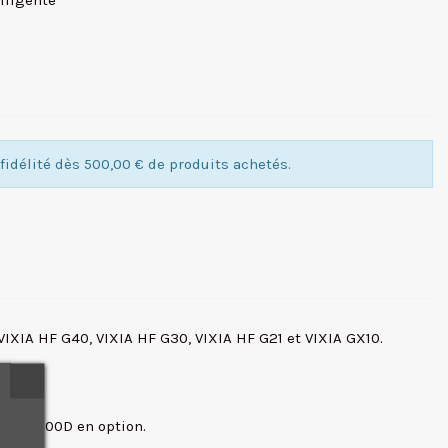
elligente
idélité dès 500,00 € de produits achetés.
IXIA HF G40, VIXIA HF G30, VIXIA HF G21 et VIXIA GX10.
moire.
ie CG-800D en option.