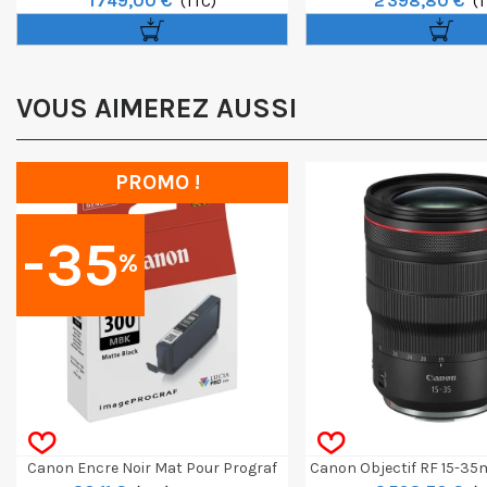
1 749,00 €
2 398,80 €
(TTC)
IP300
(
VOUS AIMEREZ AUSSI
PROMO !
-35
%
Canon Encre Noir Mat Pour Prograf
Canon Objectif RF 15-35m