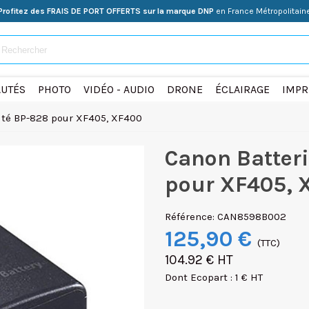
Profitez des FRAIS DE PORT OFFERTS sur la marque DNP
en France Métropolitain
UTÉS
PHOTO
VIDÉO - AUDIO
DRONE
ÉCLAIRAGE
IMPR
ité BP-828 pour XF405, XF400
Canon Batter
pour XF405, 
Référence:
CAN8598B002
125,90 €
(TTC)
104.92 € HT
Dont Ecopart : 1 € HT