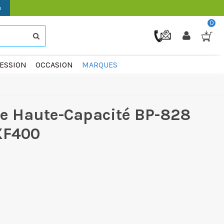
e
0
ESSION
OCCASION
MARQUES
ie Haute-Capacité BP-828
XF400