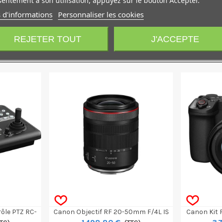
a batterie lorsque vous commencez à la charger et de la températ
entement à son utilisation, appuyez sur le bouton Accepter.
 d'informations
Personnaliser les cookies
REJETER TOUT
J'ACCEPTE
ôle PTZ RC-
Canon Objectif RF 20-50mm F/4L IS
Canon Kit R