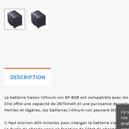
DESCRIPTION
La batterie Canon lithium-ion BP-828 est compatible avec les
Elle offre une capacité de 2670mAh et une puissance de sortie
Petites et légères, les batteries lithium-ion peuvent être c
Ce s
nos 
Il faut environ 405 minutes pour charger la batterie via le 
anal