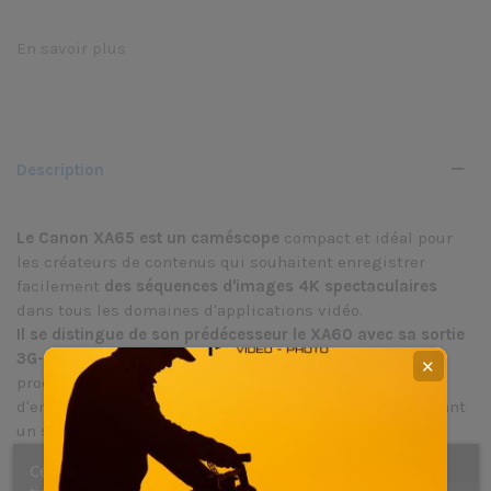
En savoir plus
Description
Le Canon XA65 est un caméscope
compact et idéal pour
les créateurs de contenus qui souhaitent enregistrer
facilement
des séquences d'images 4K spectaculaires
dans tous les domaines d'applications vidéo.
Il se distingue de son prédécesseur le XA60 avec sa sortie
3G-SDI
. Il combine un capteur CMOS type 1/2,3 et un
✕
processeur d'image vidéo DIGIC DV6, lui permettant
d'enregistrer des images UHD 4K et Full HD en appliquant
un sur-échantillonnage à l'origine d'une qualité HD
supérieure.
Ce site Web utilise ses propres cookies et ceux de
Polyvalent, il est parfait pour une grande diversité de