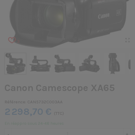
3
Canon Camescope XA65
Référence:
CAN5732C003AA
2 298,70 €
(TTC)
En réappro sous 24-48 heures
-
+