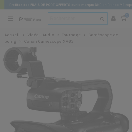
Profitez des FRAIS DE PORT OFFERTS sur la marque DNP
en France Métropo
0
Accueil
>
Vidéo - Audio
>
Tournage
>
Caméscope de
poing
>
Canon Camescope XA65