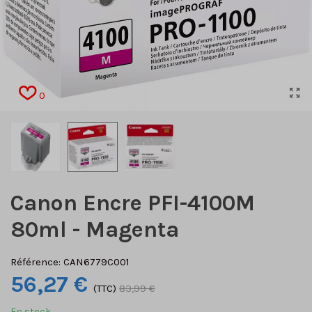
0
Canon Encre PFI-4100M
80ml - Magenta
Référence:
CAN6779C001
56,27 €
(TTC)
83,99 €
En stock