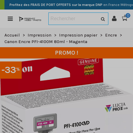
Profitez des FRAIS DE PORT OFFERTS sur la marque DNP
en France Métropo
0
Accueil
>
Impression
>
Impression papier
>
Encre
>
Canon Encre PFI-4100M 80ml - Magenta
PROMO !
-33
%