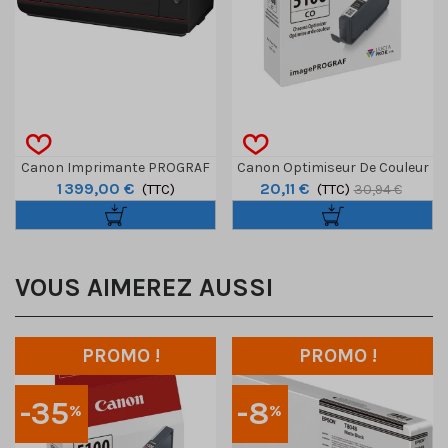
Canon Imprimante PROGRAF
Canon Optimiseur De Couleur
1 399,00 €
20,11 €
PRO-1100
(TTC)
Pour Prograf PRO-310 - 14,4ml
(TTC)
30,94 €
VOUS AIMEREZ AUSSI
PROMO !
PROMO !
-35
-8
%
%