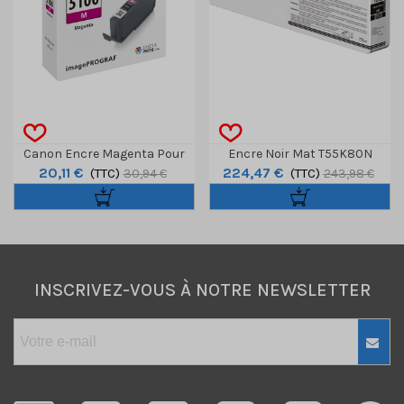
Canon Encre Magenta Pour
Encre Noir Mat T55K80N
20,11 €
224,47 €
Prograf Pro-310 - 14,4ml
(TTC)
Ultrachrome HDX/HD 700ml
(TTC)
30,94 €
243,98 €
INSCRIVEZ-VOUS À NOTRE NEWSLETTER