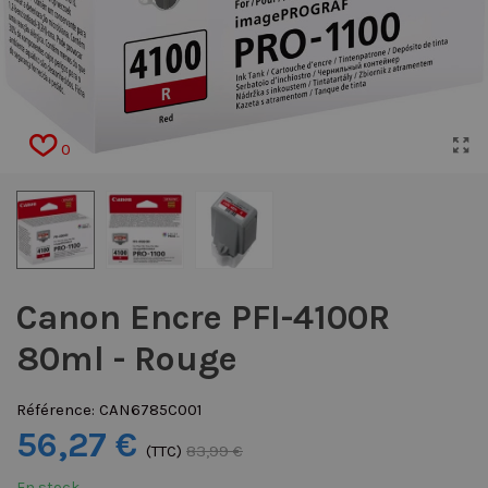
0
Canon Encre PFI-4100R
80ml - Rouge
Référence:
CAN6785C001
56,27 €
(TTC)
83,99 €
En stock