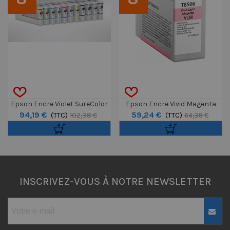
Epson Encre Violet SureColor
Epson Encre Vivid Magenta
94,19 €
59,24 €
SC-P5000 200ml
(TTC)
Clair T8506 (SC-P800)
(TTC)
102,38 €
64,39 €
INSCRIVEZ-VOUS À NOTRE NEWSLETTER