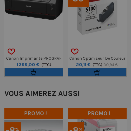
Canon Imprimante PROGRAF
Canon Optimiseur De Couleur
1 399,00 €
20,11 €
PRO-1100
(TTC)
Pour Prograf PRO-310 - 14,4ml
(TTC)
30,94 €
VOUS AIMEREZ AUSSI
PROMO !
PROMO !
-8
-8
%
%