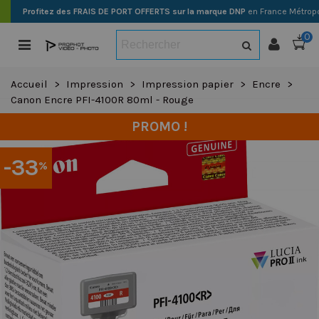
Profitez des FRAIS DE PORT OFFERTS sur la marque DNP
en France Métropo
0
Accueil
>
Impression
>
Impression papier
>
Encre
>
Canon Encre PFI-4100R 80ml - Rouge
PROMO !
-33
%