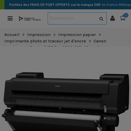
Profitez des FRAIS DE PORT OFFERTS sur la marque DNP
en France Métropo
0
Accueil
>
Impression
>
Impression papier
>
Imprimante photo et traceur jet d'encre
>
Canon
Imprimante Prograf IPF Pro-6600 60" - 12 couleurs