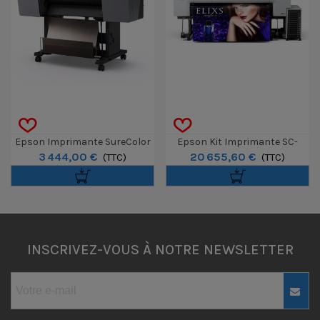
Epson Imprimante SureColor
Epson Kit Imprimante SC-
3 444,00 €
20 655,60 €
SC-P7300 24"
(TTC)
P20500 64" Avec Un Jeu De 12
(TTC)
Encres 1600ml
INSCRIVEZ-VOUS À NOTRE NEWSLETTER