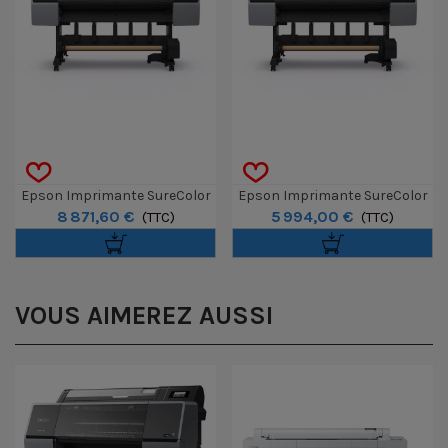
Epson Imprimante SureColor
Epson Imprimante SureColor
8 871,60 €
5 994,00 €
SC-P9300 Spectro 44"
(TTC)
SC-P9300 44"
(TTC)
VOUS AIMEREZ AUSSI