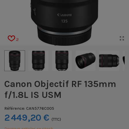
2
Canon Objectif RF 135mm
f/1.8L IS USM
Référence:
CAN5776C005
2 449,20 €
(TTC)
Derniers articles en stock