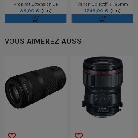
Prophot Extension De
Canon Objectif RF 85mm
89,00 €
1 749,00 €
Garantie À 5 Ans
(TTC)
F/1.4L VCM
(TTC)
Boîtier/Optique 1000€ À 3000€
VOUS AIMEREZ AUSSI