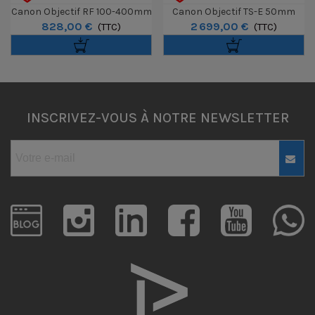
Canon Objectif RF 100-400mm
Canon Objectif TS-E 50mm
828,00 €
2 699,00 €
F5.6-8 IS USM
(TTC)
F/2.8L Macro
(TTC)
INSCRIVEZ-VOUS À NOTRE NEWSLETTER