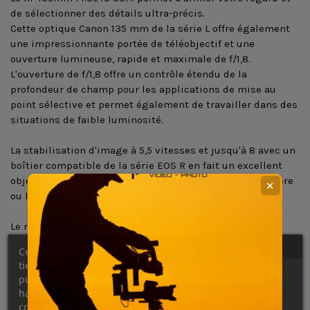
de sélectionner des détails ultra-précis.
Cette optique Canon 135 mm de la série L offre également
une impressionnante portée de téléobjectif et une
ouverture lumineuse, rapide et maximale de f/1,8.
L'ouverture de f/1,8 offre un contrôle étendu de la
profondeur de champ pour les applications de mise au
point sélective et permet également de travailler dans des
situations de faible luminosité.
La stabilisation d'image à 5,5 vitesses et jusqu'à 8 avec un
boîtier compatible de la série EOS R en fait un excellent
objectif pour la photographie d'intérieur en basse lumière
✕
ou la photographie à main levée.
Le moteur Nano USM offre des performances de mise au
point automatique rapides, précises et presque
Ce site Web utilise ses propres cookies et ceux de
silencieuses au profit des applications photo et vidéo.
tiers pour améliorer nos services et vous montrer des
publicités liées à vos préférences en analysant vos
Trois éléments à dispersion ultra-faible contrôlent une
habitudes de navigation. Pour donner votre
variété d'aberrations afin d'obtenir une netteté, une clarté
consentement à son utilisation, appuyez sur le