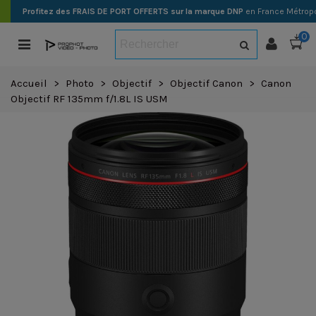
Profitez des FRAIS DE PORT OFFERTS sur la marque DNP
en France Métropo
0
Accueil
>
Photo
>
Objectif
>
Objectif Canon
>
Canon
Objectif RF 135mm f/1.8L IS USM