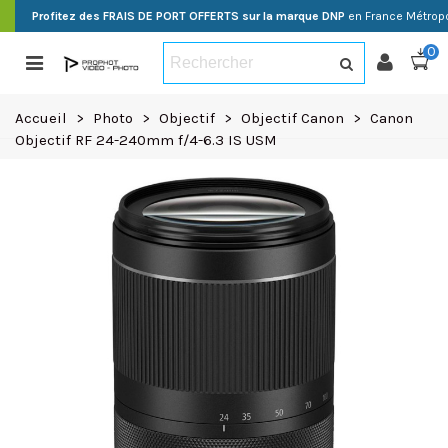
Profitez des FRAIS DE PORT OFFERTS sur la marque DNP
en France Métropo
0
Accueil
>
Photo
>
Objectif
>
Objectif Canon
>
Canon
Objectif RF 24-240mm f/4-6.3 IS USM