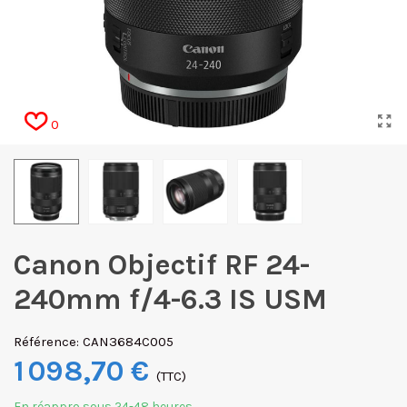
0
Canon Objectif RF 24-
240mm f/4-6.3 IS USM
Référence:
CAN3684C005
1 098,70 €
(TTC)
En réappro sous 24-48 heures