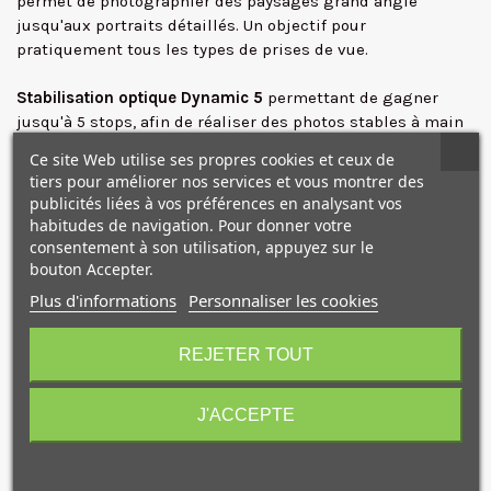
permet de photographier des paysages grand angle
jusqu'aux portraits détaillés. Un objectif pour
pratiquement tous les types de prises de vue.
✕
Stabilisation optique Dynamic 5
permettant de gagner
jusqu'à 5 stops, afin de réaliser des photos stables à main
levée.
Ce site Web utilise ses propres cookies et ceux de
La mise au point
Nano USM
est d'un
silence quasi absolu
.
tiers pour améliorer nos services et vous montrer des
Elle s'effectue rapidement lorsque vous prenez des photos,
publicités liées à vos préférences en analysant vos
et de manière plus fluide lorsque vous filmez. Ce système
habitudes de navigation. Pour donner votre
de mise au point permet également un contrôle de la
mise
consentement à son utilisation, appuyez sur le
au point manuel
permanent en mode AF ponctuel.
bouton Accepter.
La
bague de contrôle configurable
peut être utilisée pour
Plus d'informations
Personnaliser les cookies
régler divers paramètres d'exposition, notamment
10€ OFFERTS sur votre
l'ouverture, l'ISO et la compensation d'exposition.
premier achat !
REJETER TOUT
Le diaphragme circulaire à sept lamelles permet de
réaliser de superbes bokeh.
Compatible : EOS R EOS RP
J'ACCEPTE
Je consens également à recevoir les offres
Caractéristiques
promotionnelles.
Consultez notre politique de