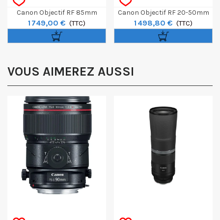
Canon Objectif RF 85mm
Canon Objectif RF 20-50mm
1 749,00 €
1 498,80 €
F/1.4L VCM
(TTC)
F/4L IS USM PZ
(TTC)
VOUS AIMEREZ AUSSI