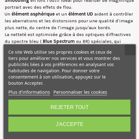
Smoothing
en font l'outil idéal pour réaliser de magnifique
portrait avec des effets de flou.
Un
élément asphérique
et un
élément UD
aident à contrôler
les aberrations et les distorsions pour une qualité d'image
✕
plus nette, du centre de l'image jusqu'aux bords.
La netteté est optimisée grâce à des optiques diffractives
du spectre bleu (
Blue Spectrum
ou BR) spéciales, qui
corrigent les aberrations chromatiques. La lentille
Ce site Web utilise ses propres cookies et ceux de
asphérique et le revêtement ASC empêchent les reflets
tiers pour améliorer nos services et vous montrer des
internes et les images fantômes.
publicités liées à vos préférences en analysant vos
Le
moteur USM
(Ultrasonic Motor) de l'objectif fonctionne
habitudes de navigation. Pour donner votre
de manière
silencieuse et efficace
pour fournir des niveaux
consentement à son utilisation, appuyez sur le
de précision et de vitesse de mise au point exceptionnels.
bouton Accepter.
La
bague de contrôle configurable
peut être utilisée pour
Plus d'informations
Personnaliser les cookies
régler divers paramètres d'exposition, notamment
10€ OFFERTS sur votre
l'ouverture, l'ISO et la compensation d'exposition.
premier achat !
REJETER TOUT
En tant que membre de la série réputée L, cet objectif a un
design
résistant aux intempéries
qui le protège de la
poussière et de l'humidité afin de permettre son
J'ACCEPTE
utilisation dans des conditions difficiles.