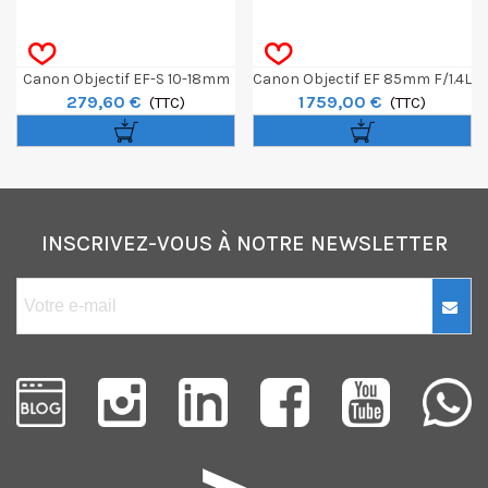
Canon Objectif EF-S 10-18mm
Canon Objectif EF 85mm F/1.4L
279,60 €
1 759,00 €
F/4.5-5.6 IS STM
(TTC)
IS USM
(TTC)
INSCRIVEZ-VOUS À NOTRE NEWSLETTER