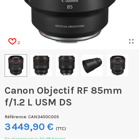
2
Canon Objectif RF 85mm
f/1.2 L USM DS
Référence:
CAN3450C005
3 449,90 €
(TTC)
En réappro sous 24-48 heures