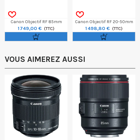
Canon Objectif RF 85mm
Canon Objectif RF 20-50mm
1 749,00 €
1 498,80 €
F/1.4L VCM
(TTC)
F/4L IS USM PZ
(TTC)
VOUS AIMEREZ AUSSI