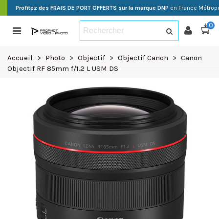
Profitez des FRAIS DE PORT OFFERTS sur la marque DNP
en France Métropo
0
Accueil
>
Photo
>
Objectif
>
Objectif Canon
>
Canon
Objectif RF 85mm f/1.2 L USM DS