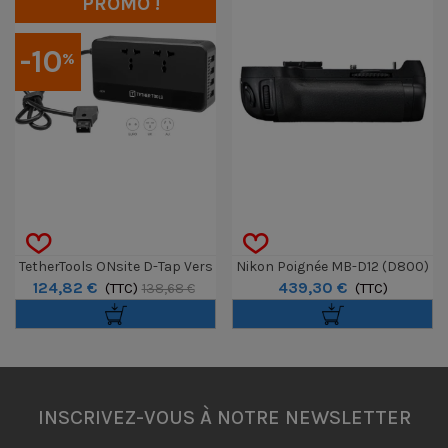
PROMO !
-10
%
TetherTools ONsite D-Tap Vers
Nikon Poignée MB-D12 (D800)
124,82 €
439,30 €
Alimentation 220V
(TTC)
(TTC)
138,68 €
INSCRIVEZ-VOUS À NOTRE NEWSLETTER