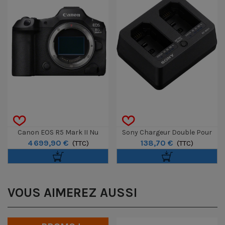
Canon EOS R5 Mark II Nu
Sony Chargeur Double Pour
4 699,90 €
138,70 €
(TTC)
Batterie NP-SA100
(TTC)
VOUS AIMEREZ AUSSI