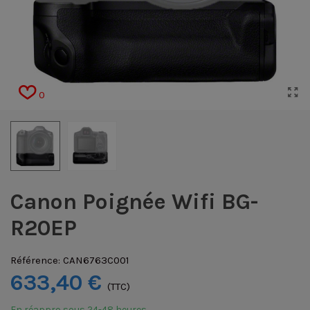
0
Canon Poignée Wifi BG-
R20EP
Référence:
CAN6763C001
633,40 €
(TTC)
En réappro sous 24-48 heures