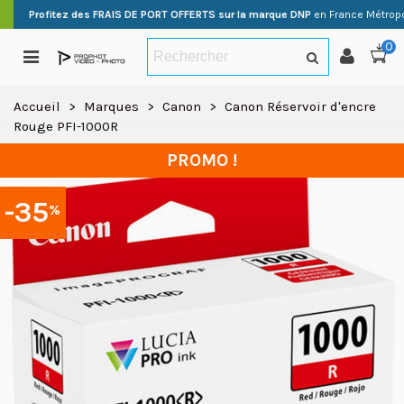
Profitez des FRAIS DE PORT OFFERTS sur la marque DNP
en France Métropo
0
Accueil
>
Marques
>
Canon
>
Canon Réservoir d'encre
Rouge PFI-1000R
PROMO !
-35
%