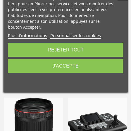
tiers pour améliorer nos services et vous montrer des
publicités liées à vos préférences en analysant vos
Le réservoir d'encre rouge de 80 ml vous permet
habitudes de navigation. Pour donner votre
d'imprimer jusqu'à 5355 photos 10 × 15 cm ou 935 photos
consentement à son utilisation, appuyez sur le
au format A2.
bouton Accepter.
Plus d'informations
Personnaliser les cookies
10€ OFFERTS sur votre
premier achat !
REJETER TOUT
J'ACCEPTE
NOS PRODUITS
Je consens également à recevoir les offres
COMPLÉMENTAIRES
promotionnelles.
Consultez notre politique de
confidentialité.
J'accepte de recevoir des SMS de la part de la marque.
Obtenir mon code promo.