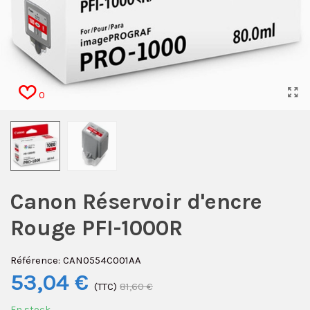
0
Canon Réservoir d'encre
Rouge PFI-1000R
Référence:
CAN0554C001AA
53,04 €
(TTC)
81,60 €
En stock