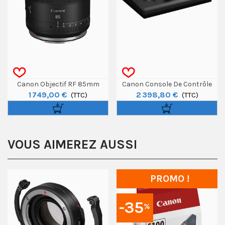
Canon Objectif RF 85mm
Canon Console De Contrôle
1 749,00 €
2 398,80 €
F/1.4L VCM
(TTC)
PTZ RC-IP300
(TTC)
VOUS AIMEREZ AUSSI
PROMO !
-35
%