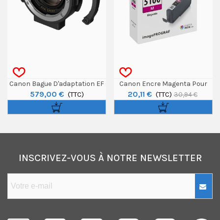
Canon Bague D'adaptation EF
Canon Encre Magenta Pour
579,00 €
20,11 €
Vers RF Pour EOS C70
(TTC)
Prograf Pro-310 - 14,4ml
(TTC)
30,94 €
INSCRIVEZ-VOUS À NOTRE NEWSLETTER