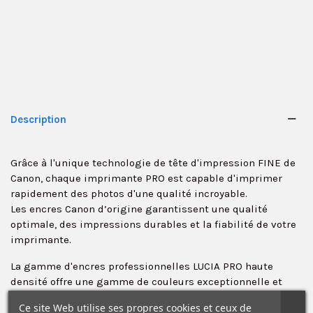
Description
Grâce à l'unique technologie de tête d'impression FINE de
Canon, chaque imprimante PRO est capable d'imprimer
rapidement des photos d'une qualité incroyable.
Les encres Canon d’origine garantissent une qualité
optimale, des impressions durables et la fiabilité de votre
imprimante.
✕
La gamme d'encres professionnelles LUCIA PRO haute
densité offre une gamme de couleurs exceptionnelle et
une qualité sans faille. Ce système d'encre pigmentée
Ce site Web utilise ses propres cookies et ceux de
garantit une longévité exceptionnelle des photos.