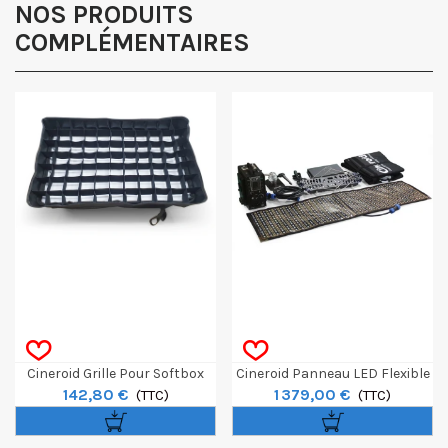
Obtenir mon code promo.
NOS PRODUITS
COMPLÉMENTAIRES
Cineroid Grille Pour Softbox
Cineroid Panneau LED Flexible
142,80 €
1 379,00 €
120W SB-FCB120
(TTC)
Saturn 250 Wide
(TTC)