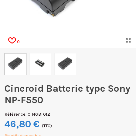
0
Cineroid Batterie type Sony
NP-F550
Référence:
CINGBT012
46,80 €
(TTC)
Bientôt disponible