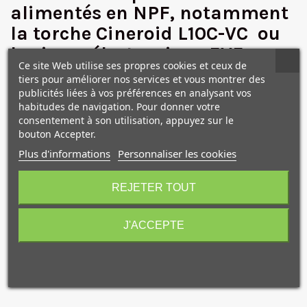
✕
alimentés en NPF
, notamment
la torche Cineroid L10C-VC ou
le viseur électronique EVF-
Ce site Web utilise ses propres cookies et ceux de
4RVW.
tiers pour améliorer nos services et vous montrer des
publicités liées à vos préférences en analysant vos
habitudes de navigation. Pour donner votre
Le procédé chimique au Lithium-Manganèse est
plus
consentement à son utilisation, appuyez sur le
stable et plus résistant aux chocs
que le Lithium polymère.
bouton Accepter.
Il n'y a
pas d'effet mémoire
.
Plus d'informations
Personnaliser les cookies
Comparé au Lithium-Ion classique, cette batterie
10€ OFFERTS sur votre
supportera du matériel plus énergivore tout en conservant
premier achat !
REJETER TOUT
la même autonomie (
6h environ)
.
Caractéristiques techniques
J'ACCEPTE
Type : batterie lithium-manganèse.
Voltage : 7.4v.
Je consens également à recevoir les offres
Capacité : 2200mAh.
promotionnelles.
Consultez notre politique de
confidentialité.
J'accepte de recevoir des SMS de la part de la marque.