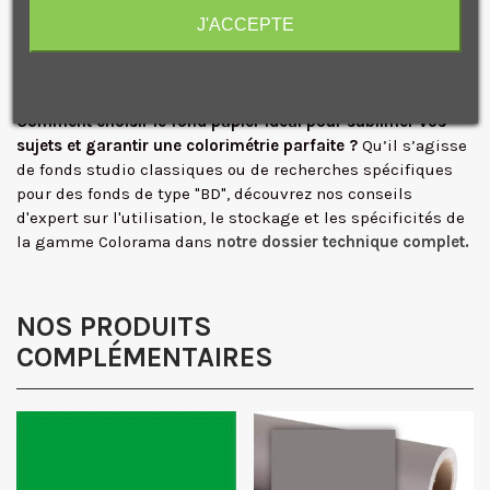
J'ACCEPTE
Conditionné dans un carton, le rouleau est protégé par un
film plastique.
Je consens également à recevoir les offres
promotionnelles.
Consultez notre politique de
confidentialité.
Comment choisir le fond papier idéal pour sublimer vos
J'accepte de recevoir des SMS de la part de la marque.
sujets et garantir une colorimétrie parfaite ?
Qu’il s’agisse
Obtenir mon code promo.
de fonds studio classiques ou de recherches spécifiques
pour des fonds de type "BD", découvrez nos conseils
d'expert sur l'utilisation, le stockage et les spécificités de
la gamme Colorama dans
notre dossier technique complet.
NOS PRODUITS
COMPLÉMENTAIRES