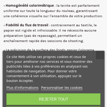
•
Homogénéité colorimétrique
: la teinte est parfaitement
uniforme sur toute la longueur du rouleau, garantissant
une cohérence visuelle sur l'ensemble de votre production.
•
Fiabilité du flux de travail
: contrairement au textile, le
papier est rigide et infroissable. Il ne nécessite aucune
✕
préparation (pas de repassage), permettant un
enchaînement rapide des sessions de shooting.
• La précision de la surface des fonds papier Colorama
permettent un
détourage rapide et propre
.
Ce site Web utilise ses propres cookies et ceux de
tiers pour améliorer nos services et vous montrer des
55 teintes au catalogues
, du blanc le plus pur au noir
publicités liées à vos préférences en analysant vos
absolu en passant par les gris d'atelier, le vert
habitudes de navigation. Pour donner votre
chromagreen (d'incrustation) et les couleurs éditoriales.
consentement à son utilisation, appuyez sur le
Disponible en rouleau de différentes tailles.
bouton Accepter.
Plus d'informations
Personnaliser les cookies
Travailler avec Colorama, c'est faire le choix de la sérénité.
10€ OFFERTS sur votre
En éliminant les imprévus liés à la qualité du support, vous
premier achat !
REJETER TOUT
sécurisez vos flux de travail et vous vous assurez un rendu
professionnel, quel que soit le sujet.